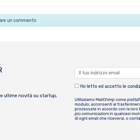
ciare un commento
R
Ho letto ed accetto le condiz
le ultime novità su startup,
Utilizziamo MailChimp come piatta
modulo, acconsenti al trasferiment
processate in accordo con la loro
più comunicazioni in qualsiasi mome
di ogni email che riceverai, o cont