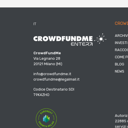
CROW
IT
ARCHIV
INVESTI
RACCOG
CrowdFundMe
COME F
Via Legnano 28
20121 Milano (MI)
BLOG
NEWS
info@crowdfundme.it
crowdfundme@legalmail.it
Codice Destinatario SDI
T9K4ZHO
Autoriz
22885 d
servizi