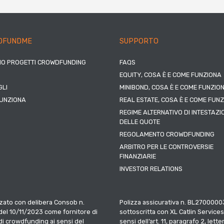
DFUNDME
SUPPORTO
IO PROGETTI CROWDFUNDING
FAQS
EQUITY, COSA È E COME FUNZIONA
LI
MINIBOND, COSA È E COME FUNZIO
UNZIONA
REAL ESTATE, COSA È E COME FUN
REGIME ALTERNATIVO DI INTESTAZI
DELLE QUOTE
REGOLAMENTO CROWDFUNDING
ARBITRO PER LE CONTROVERSIE
FINANZIARIE
INVESTOR RELATIONS
zato con delibera Consob n.
Polizza assicurativa n. BL2700000
el 10/11/2023 come fornitore di
sottoscritta con XL Catlin Services
 di crowdfunding ai sensi del
sensi dell’art. 11, paragrafo 2, letter