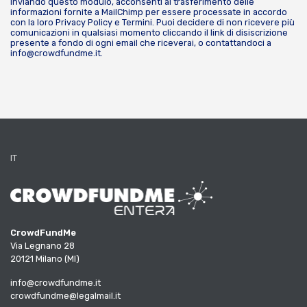
Inviando questo modulo, acconsenti al trasferimento delle
informazioni fornite a MailChimp per essere processate in accordo
con la loro
Privacy Policy
e
Termini
. Puoi decidere di non ricevere più
comunicazioni in qualsiasi momento cliccando il link di disiscrizione
presente a fondo di ogni email che riceverai, o contattandoci a
info@crowdfundme.it
.
IT
CrowdFundMe
Via Legnano 28
20121 Milano (MI)
info@crowdfundme.it
crowdfundme@legalmail.it