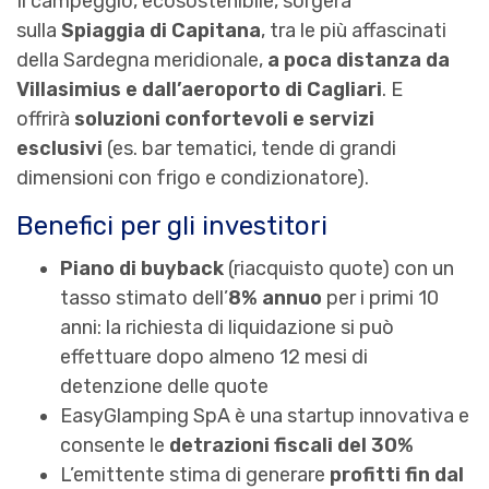
Il campeggio, ecosostenibile, sorgerà
sulla
Spiaggia di Capitana
, tra le più affascinati
della Sardegna meridionale,
a poca distanza da
Villasimius e dall’aeroporto di Cagliari
. E
offrirà
soluzioni confortevoli e servizi
esclusivi
(es. bar tematici, tende di grandi
dimensioni con frigo e condizionatore).
Benefici per gli investitori
Piano di buyback
(riacquisto quote) con un
tasso stimato dell’
8% annuo
per i primi 10
anni: la richiesta di liquidazione si può
effettuare dopo almeno 12 mesi di
detenzione delle quote
EasyGlamping SpA è una startup innovativa e
consente le
detrazioni fiscali del 30%
L’emittente stima di generare
profitti fin dal