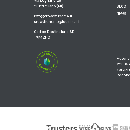
Via Legnano 28
20121 Milano (MI)
BLOG
NEWS
info@crowdfundme.it
crowdfundme@legalmail.it
Codice Destinatario SDI
T9K4ZHO
Autoriz
22885 d
servizi
Regola