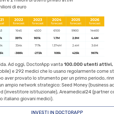
vi e 2 milioni di utenti privati attivi
ilioni di euro
lida. Ad oggi, DoctorApp vanta
100.000 utenti attivi,
bile) e 292 medici che lo usano regolarmente come st
o aver provato lo strumento per un primo periodo, rinnov
 un ampio network strategico: Seed Money (business ad
ed (investitore istituzionale), Areamedical24 (partner
 italiano giovani medici).
INVESTI IN DOCTORAPP