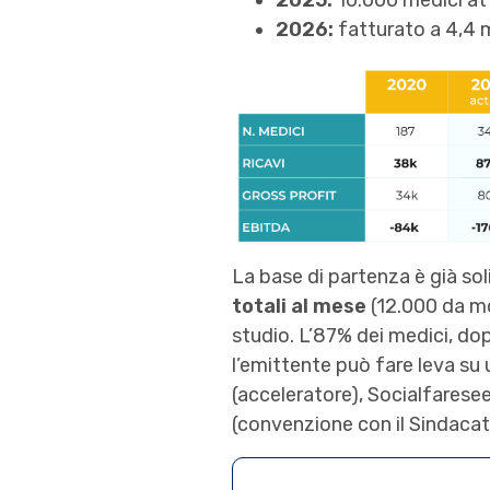
2025:
10.000 medici atti
2026:
fatturato a 4,4 m
La base di partenza è già so
totali al mese
(12.000 da mo
studio. L’87% dei medici, dop
l’emittente può fare leva su
(acceleratore), Socialfarese
(convenzione con il Sindacato