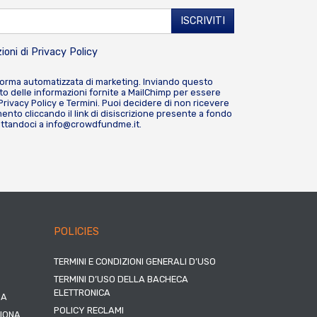
ioni di
Privacy Policy
forma automatizzata di marketing. Inviando questo
o delle informazioni fornite a MailChimp per essere
Privacy Policy
e
Termini
. Puoi decidere di non ricevere
nto cliccando il link di disiscrizione presente a fondo
attandoci a
info@crowdfundme.it
.
POLICIES
TERMINI E CONDIZIONI GENERALI D’USO
TERMINI D’USO DELLA BACHECA
ELETTRONICA
NA
POLICY RECLAMI
ZIONA