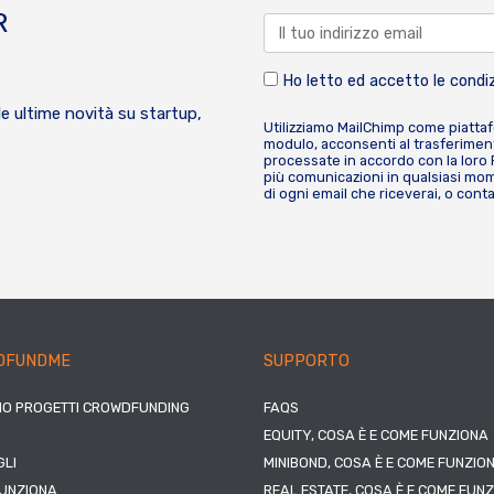
R
Ho letto ed accetto le condiz
le ultime novità su startup,
Utilizziamo MailChimp come piatta
modulo, acconsenti al trasferiment
processate in accordo con la loro
più comunicazioni in qualsiasi mome
di ogni email che riceverai, o cont
DFUNDME
SUPPORTO
IO PROGETTI CROWDFUNDING
FAQS
EQUITY, COSA È E COME FUNZIONA
LI
MINIBOND, COSA È E COME FUNZIO
UNZIONA
REAL ESTATE, COSA È E COME FUN