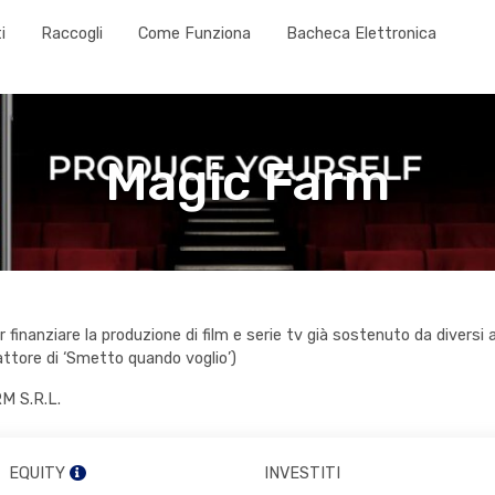
i
Raccogli
Come Funziona
Bacheca Elettronica
Magic Farm
r finanziare la produzione di film e serie tv già sostenuto da diversi a
 attore di ‘Smetto quando voglio’)
 S.R.L.
EQUITY
INVESTITI