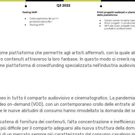
me piattaforma che permette agli artisti affermati, con la quale a
oro contenuti attraverso la loro fanbase. In questo modo si creer
piattaforma di crowdfunding specializzata nell’industria audiovisiva
eo in tutto il comparto audiovisivo e cinematografico. La pandemia
deo on-demand (VOD), con un contemporaneo crollo delle entrate al bo
e le nuove abitudini di consumo hanno rimodellato la domanda del s
a catena di fornitura dei contenuti, l’alta concentrazione e ineffici
più difficile per il comparto adeguarsi alla nuova struttura della d
ti di un mercato sempre più caratterizzato dal consumo casalingo in 