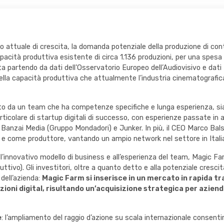
 attuale di crescita, la domanda potenziale della produzione di conte
pacità produttiva esistente di circa 1.136 produzioni, per una spesa 
a partendo da dati dell’Osservatorio Europeo dell’Audiovisivo e dati 
della capacità produttiva che attualmente l’industria cinematografica
 da un team che ha competenze specifiche e lunga esperienza, sia n
articolare di startup digitali di successo, con esperienze passate i
on Banzai Media (Gruppo Mondadori) e Junker. In più, il CEO Marco Ba
 e come produttore, vantando un ampio network nel settore in Italia 
ll’innovativo modello di business e all’esperienza del team, Magic F
oduttivo). Gli investitori, oltre a quanto detto e alla potenziale cresc
 dell’azienda:
Magic Farm si inserisce in un mercato in rapida 
ioni digital
, risultando
un’acquisizione strategica per aziende 
e
: l’ampliamento del raggio d’azione su scala internazionale consentir