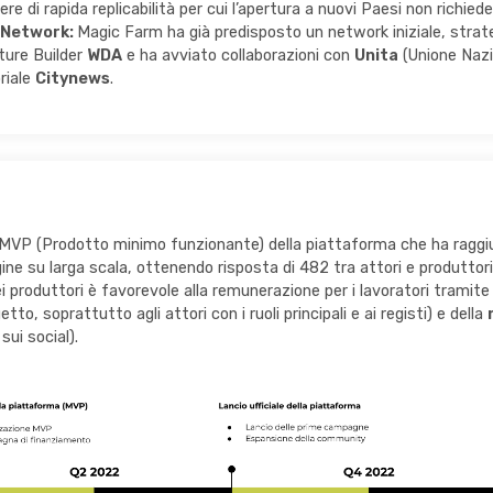
ere di rapida replicabilità per cui l’apertura a nuovi Paesi non richie
Network:
Magic Farm ha già predisposto un network iniziale, strate
nture Builder
WDA
e ha avviato collaborazioni con
Unita
(Unione Nazio
oriale
Citynews
.
 MVP (Prodotto minimo funzionante) della piattaforma che ha raggiunt
agine su larga scala, ottenendo risposta di 482 tra attori e produtt
i produttori è favorevole alla remunerazione per i lavoratori tramite la 
tto, soprattutto agli attori con i ruoli principali e ai registi) e della
sui social).