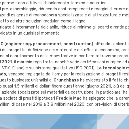
e permettono alti livelli di isolamento termico e acustico
l pre-assemblaggio, riducendo così tempi morti e margini di errore ne
za di esigenze di manodopera specializzata e di attrezzature e mez
tto ad altre soluzioni modulari come il legno
icato è interamente riciclabile, riduce al minimo gli scarti e rende p
bbricato in un qualsiasi momento
C (engineering, procurement, construction)
offrendo al cliente
isi del progetto, definizione dei materiali e dell’offerta economica, p
, fino al coordinamento delle maestranze in cantiere attraverso propri
l 2021
, il marchio registrato, nonché varie certificazioni europee 
VFK, Elissa) e sul sistema qualitativo (ISO 9001).
Le tecnologie m
ndo
, vengono impiegate da Homy per la realizzazione di progetti resid
uesto business: un’analisi di
Crunchbase
ha evidenziato il fatto ch
uasi 1,5 miliardi di dollari finora quest’anno [giugno 2021], più dei qua
 aziende focalizzate sui materiali da costruzione, in particolare, ha ra
la società di prestiti ipotecari
Freddie Mac
ha spiegato che la carenz
ioni di case nel 2018 a 3,8 milioni nel 2020, con previsioni di ulter