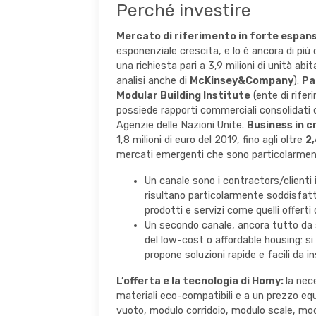
Perché investire
Mercato di riferimento in forte espans
esponenziale crescita, e lo è ancora di più
una richiesta pari a 3,9 milioni di unità ab
analisi anche di
McKinsey&Company
).
Par
Modular Building Institute
(ente di riferi
possiede rapporti commerciali consolidati 
Agenzie delle Nazioni Unite.
Business in c
1,8 milioni di euro del 2019, fino agli oltre
2,
mercati emergenti che sono particolarmente
Un canale sono i contractors/clienti 
risultano particolarmente soddisfatti 
prodotti e servizi come quelli offerti 
Un secondo canale, ancora tutto da sv
del low-cost o affordable housing: s
propone soluzioni rapide e facili da 
L’offerta e la tecnologia di Homy:
la nec
materiali eco-compatibili e a un prezzo equ
vuoto, modulo corridoio, modulo scale, mo