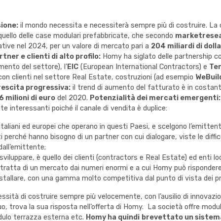
ione:
il mondo necessita e necessiterà sempre più di costruire. La 
 quello delle case modulari prefabbricate, che secondo
marketrese
itative nel 2024, per un valore di mercato pari a
204 miliardi di dolla
tner e clienti di alto profilo:
Homy ha siglato delle partnership con
mento del settore), l’
EIC
(European International Contractors) e
Te
con clienti nel settore Real Estate, costruzioni (ad esempio
WeBuil
rescita progressiva:
il trend di aumento del fatturato è in costant
6 milioni di euro
del 2020.
Potenzialità dei mercati emergenti
 interessanti poiché il canale di vendita è duplice:
italiani ed europei che operano in questi Paesi, e scelgono l’emittent
perché hanno bisogno di un partner con cui dialogare, viste le difficol
dall’emittente;
iluppare, è quello dei clienti (contractors e Real Estate) ed enti loc
i tratta di un mercato dai numeri enormi e a cui Homy può risponder
installare, con una gamma molto competitiva dal punto di vista dei pr
essità di costruire sempre più velocemente, con l’ausilio di innovazio
o, trova la sua risposta nell’offerta di Homy. La società offre modul
dulo terrazza esterna etc.
Homy ha quindi
brevettato un sistema