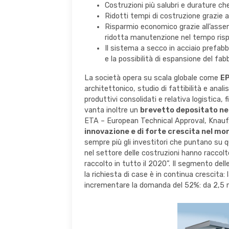
Costruzioni più salubri e durature ch
Ridotti tempi di costruzione grazie a
Risparmio economico grazie all’assen
ridotta manutenzione nel tempo rispe
Il sistema a secco in acciaio prefabbr
e la possibilità di espansione del fa
La società opera su scala globale come
EP
architettonico, studio di fattibilità e anal
produttivi consolidati e relativa logistica
vanta inoltre un
brevetto depositato ne
ETA – European Technical Approval, Knauf, 
innovazione e di forte crescita nel mo
sempre più gli investitori che puntano su q
nel settore delle costruzioni hanno raccolto q
raccolto in tutto il 2020”. Il segmento delle
la richiesta di case è in continua crescita: 
incrementare la domanda del 52%: da 2,5 mil