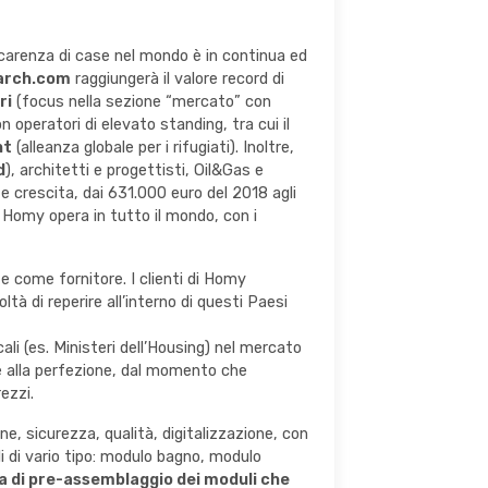
carenza di case nel mondo è in continua ed
arch.com
raggiungerà il valore record di
ri
(focus nella sezione “mercato” con
 operatori di elevato standing, tra cui il
nt
(alleanza globale per i rifugiati). Inoltre,
d
), architetti e progettisti, Oil&Gas e
e crescita, dai 631.000 euro del 2018 agli
:
Homy opera in tutto il mondo, con i
e come fornitore. I clienti di Homy
tà di reperire all’interno di questi Paesi
ali (es. Ministeri dell’Housing) nel mercato
e alla perfezione, dal momento che
ezzi.
ne, sicurezza, qualità, digitalizzazione, con
i di vario tipo: modulo bagno, modulo
 di pre-assemblaggio dei moduli che