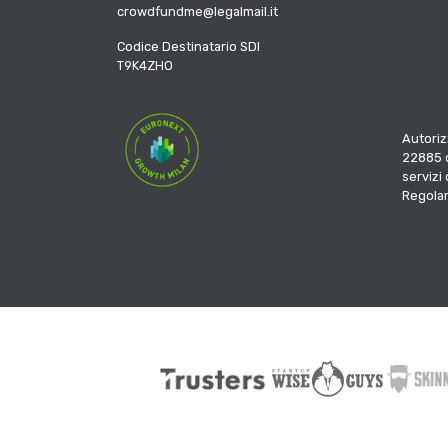
crowdfundme@legalmail.it
Codice Destinatario SDI
T9K4ZHO
Autoriz
22885 d
servizi
Regola