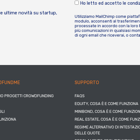
Ho letto ed accetto le condiz
le ultime novità su startup,
Utilizziamo MailChimp come piatta
modulo, acconsenti al trasferiment
processate in accordo con la loro
più comunicazioni in qualsiasi mome
di ogni email che riceverai, o cont
DFUNDME
SUPPORTO
IO PROGETTI CROWDFUNDING
FAQS
EQUITY, COSA È E COME FUNZIONA
LI
MINIBOND, COSA È E COME FUNZIO
UNZIONA
REAL ESTATE, COSA È E COME FUN
REGIME ALTERNATIVO DI INTESTAZI
DELLE QUOTE