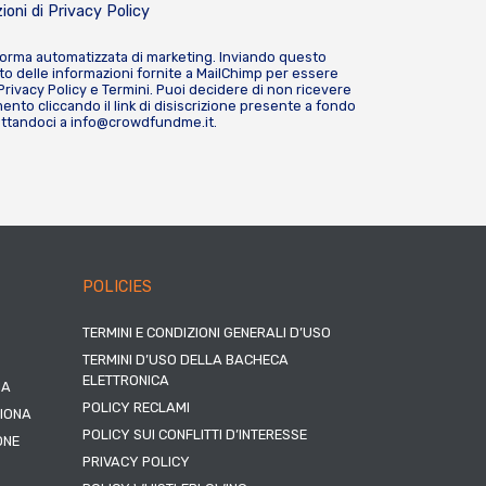
ioni di
Privacy Policy
forma automatizzata di marketing. Inviando questo
o delle informazioni fornite a MailChimp per essere
Privacy Policy
e
Termini
. Puoi decidere di non ricevere
nto cliccando il link di disiscrizione presente a fondo
attandoci a
info@crowdfundme.it
.
POLICIES
TERMINI E CONDIZIONI GENERALI D’USO
TERMINI D’USO DELLA BACHECA
ELETTRONICA
NA
POLICY RECLAMI
ZIONA
POLICY SUI CONFLITTI D’INTERESSE
ONE
PRIVACY POLICY