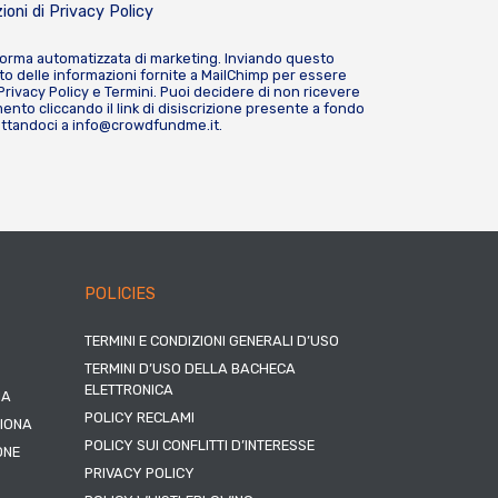
ioni di
Privacy Policy
forma automatizzata di marketing. Inviando questo
o delle informazioni fornite a MailChimp per essere
Privacy Policy
e
Termini
. Puoi decidere di non ricevere
nto cliccando il link di disiscrizione presente a fondo
attandoci a
info@crowdfundme.it
.
POLICIES
TERMINI E CONDIZIONI GENERALI D’USO
TERMINI D’USO DELLA BACHECA
ELETTRONICA
NA
POLICY RECLAMI
ZIONA
POLICY SUI CONFLITTI D’INTERESSE
ONE
PRIVACY POLICY