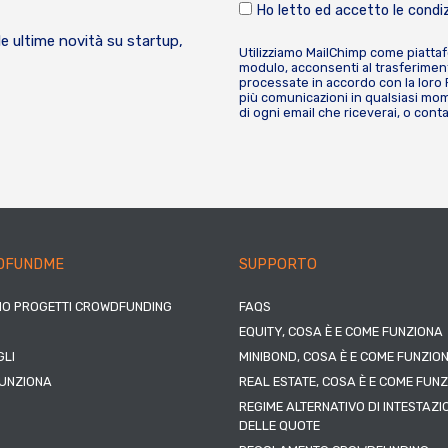
Ho letto ed accetto le condiz
le ultime novità su startup,
Utilizziamo MailChimp come piatta
modulo, acconsenti al trasferiment
processate in accordo con la loro
più comunicazioni in qualsiasi mome
di ogni email che riceverai, o cont
DFUNDME
SUPPORTO
IO PROGETTI CROWDFUNDING
FAQS
EQUITY, COSA È E COME FUNZIONA
LI
MINIBOND, COSA È E COME FUNZIO
UNZIONA
REAL ESTATE, COSA È E COME FUN
REGIME ALTERNATIVO DI INTESTAZI
DELLE QUOTE