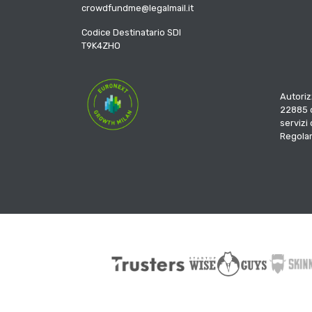
crowdfundme@legalmail.it
Codice Destinatario SDI
T9K4ZHO
Autoriz
22885 d
servizi
Regola