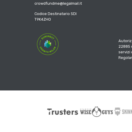
crowdfundme@legalmail.it
Codice Destinatario SDI
T9K4ZHO
Autoriz
22885 d
servizi
Regola