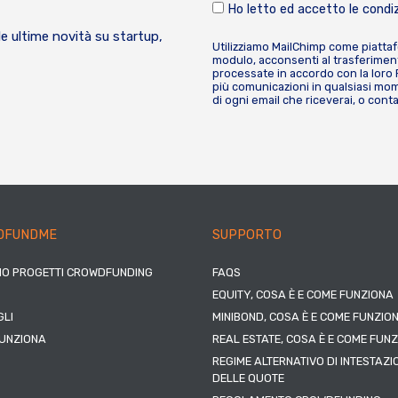
Ho letto ed accetto le condiz
le ultime novità su startup,
Utilizziamo MailChimp come piatta
modulo, acconsenti al trasferiment
processate in accordo con la loro
più comunicazioni in qualsiasi mome
di ogni email che riceverai, o cont
DFUNDME
SUPPORTO
IO PROGETTI CROWDFUNDING
FAQS
EQUITY, COSA È E COME FUNZIONA
LI
MINIBOND, COSA È E COME FUNZIO
UNZIONA
REAL ESTATE, COSA È E COME FUN
REGIME ALTERNATIVO DI INTESTAZI
DELLE QUOTE