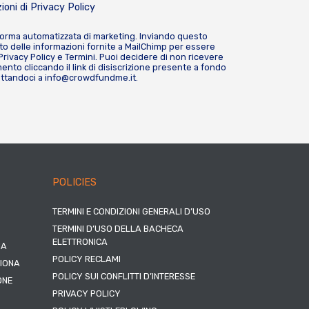
ioni di
Privacy Policy
forma automatizzata di marketing. Inviando questo
o delle informazioni fornite a MailChimp per essere
Privacy Policy
e
Termini
. Puoi decidere di non ricevere
nto cliccando il link di disiscrizione presente a fondo
attandoci a
info@crowdfundme.it
.
POLICIES
TERMINI E CONDIZIONI GENERALI D’USO
TERMINI D’USO DELLA BACHECA
ELETTRONICA
NA
POLICY RECLAMI
ZIONA
POLICY SUI CONFLITTI D’INTERESSE
ONE
PRIVACY POLICY