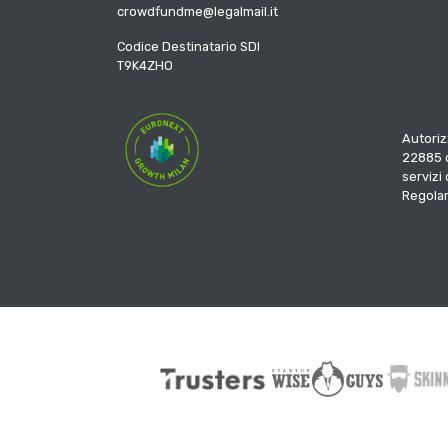
crowdfundme@legalmail.it
Codice Destinatario SDI
T9K4ZHO
Autoriz
22885 d
servizi
Regola