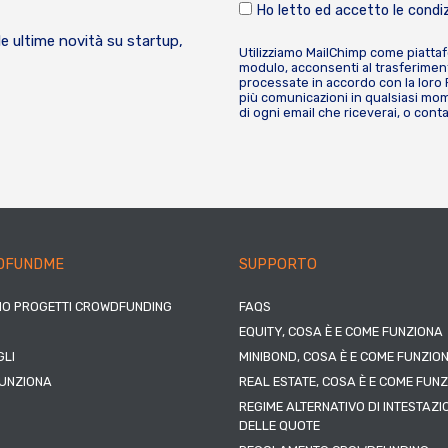
Ho letto ed accetto le condiz
le ultime novità su startup,
Utilizziamo MailChimp come piatta
modulo, acconsenti al trasferiment
processate in accordo con la loro
più comunicazioni in qualsiasi mome
di ogni email che riceverai, o cont
DFUNDME
SUPPORTO
IO PROGETTI CROWDFUNDING
FAQS
EQUITY, COSA È E COME FUNZIONA
LI
MINIBOND, COSA È E COME FUNZIO
UNZIONA
REAL ESTATE, COSA È E COME FUN
REGIME ALTERNATIVO DI INTESTAZI
DELLE QUOTE