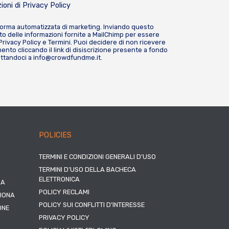
ioni di
Privacy Policy
forma automatizzata di marketing. Inviando questo
o delle informazioni fornite a MailChimp per essere
Privacy Policy
e
Termini
. Puoi decidere di non ricevere
nto cliccando il link di disiscrizione presente a fondo
attandoci a
info@crowdfundme.it
.
POLICIES
TERMINI E CONDIZIONI GENERALI D’USO
TERMINI D’USO DELLA BACHECA
ELETTRONICA
NA
POLICY RECLAMI
ZIONA
POLICY SUI CONFLITTI D’INTERESSE
ONE
PRIVACY POLICY