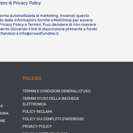
ioni di
Privacy Policy
forma automatizzata di marketing. Inviando questo
o delle informazioni fornite a MailChimp per essere
Privacy Policy
e
Termini
. Puoi decidere di non ricevere
nto cliccando il link di disiscrizione presente a fondo
attandoci a
info@crowdfundme.it
.
POLICIES
TERMINI E CONDIZIONI GENERALI D’USO
TERMINI D’USO DELLA BACHECA
ELETTRONICA
NA
POLICY RECLAMI
ZIONA
POLICY SUI CONFLITTI D’INTERESSE
ONE
PRIVACY POLICY