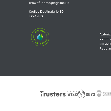
crowdfundme@legalmail.it
Codice Destinatario SDI
T9K4ZHO
Autoriz
22885 d
servizi
Regola