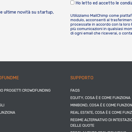
Ho letto ed accetto le condiz
le ultime novità su startup,
Utilizziamo MailChimp come piatta
modulo, acconsenti al trasferiment
processate in accordo con la loro
più comunicazioni in qualsiasi mome
di ogni email che riceverai, o cont
DFUNDME
SUPPORTO
IO PROGETTI CROWDFUNDING
FAQS
EQUITY, COSA È E COME FUNZIONA
LI
MINIBOND, COSA È E COME FUNZIO
UNZIONA
REAL ESTATE, COSA È E COME FUN
REGIME ALTERNATIVO DI INTESTAZI
DELLE QUOTE