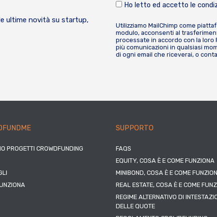
Ho letto ed accetto le condiz
le ultime novità su startup,
Utilizziamo MailChimp come piatta
modulo, acconsenti al trasferiment
processate in accordo con la loro
più comunicazioni in qualsiasi mome
di ogni email che riceverai, o cont
DFUNDME
SUPPORTO
IO PROGETTI CROWDFUNDING
FAQS
EQUITY, COSA È E COME FUNZIONA
LI
MINIBOND, COSA È E COME FUNZIO
UNZIONA
REAL ESTATE, COSA È E COME FUN
REGIME ALTERNATIVO DI INTESTAZI
DELLE QUOTE