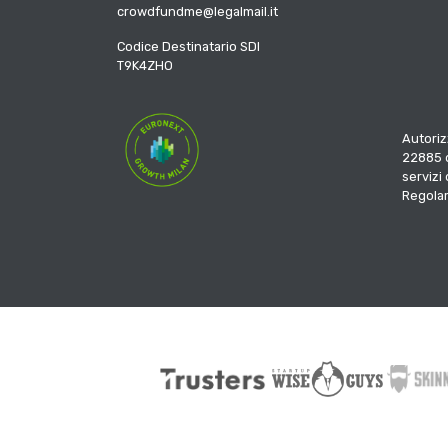
crowdfundme@legalmail.it
Codice Destinatario SDI
T9K4ZHO
Autoriz
22885 d
servizi
Regola