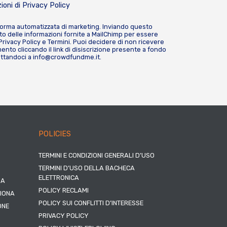
ioni di
Privacy Policy
forma automatizzata di marketing. Inviando questo
o delle informazioni fornite a MailChimp per essere
Privacy Policy
e
Termini
. Puoi decidere di non ricevere
nto cliccando il link di disiscrizione presente a fondo
attandoci a
info@crowdfundme.it
.
POLICIES
TERMINI E CONDIZIONI GENERALI D’USO
TERMINI D’USO DELLA BACHECA
ELETTRONICA
NA
POLICY RECLAMI
ZIONA
POLICY SUI CONFLITTI D’INTERESSE
ONE
PRIVACY POLICY