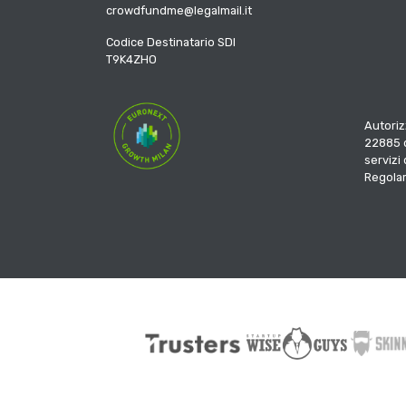
crowdfundme@legalmail.it
Codice Destinatario SDI
T9K4ZHO
Autoriz
22885 d
servizi
Regola