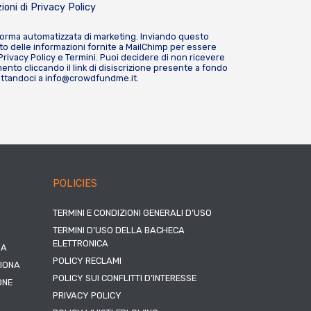
ioni di
Privacy Policy
forma automatizzata di marketing. Inviando questo
o delle informazioni fornite a MailChimp per essere
Privacy Policy
e
Termini
. Puoi decidere di non ricevere
nto cliccando il link di disiscrizione presente a fondo
attandoci a
info@crowdfundme.it
.
POLICIES
TERMINI E CONDIZIONI GENERALI D’USO
TERMINI D’USO DELLA BACHECA
ELETTRONICA
NA
POLICY RECLAMI
ZIONA
POLICY SUI CONFLITTI D’INTERESSE
ONE
PRIVACY POLICY