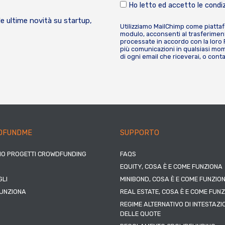
Ho letto ed accetto le condiz
le ultime novità su startup,
Utilizziamo MailChimp come piatta
modulo, acconsenti al trasferiment
processate in accordo con la loro
più comunicazioni in qualsiasi mome
di ogni email che riceverai, o cont
DFUNDME
SUPPORTO
IO PROGETTI CROWDFUNDING
FAQS
EQUITY, COSA È E COME FUNZIONA
LI
MINIBOND, COSA È E COME FUNZIO
UNZIONA
REAL ESTATE, COSA È E COME FUN
REGIME ALTERNATIVO DI INTESTAZI
DELLE QUOTE