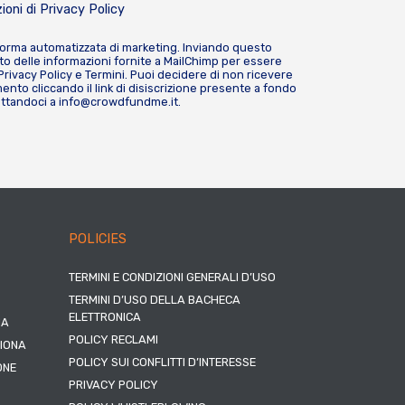
ioni di
Privacy Policy
forma automatizzata di marketing. Inviando questo
o delle informazioni fornite a MailChimp per essere
Privacy Policy
e
Termini
. Puoi decidere di non ricevere
nto cliccando il link di disiscrizione presente a fondo
attandoci a
info@crowdfundme.it
.
POLICIES
TERMINI E CONDIZIONI GENERALI D’USO
TERMINI D’USO DELLA BACHECA
ELETTRONICA
NA
POLICY RECLAMI
ZIONA
POLICY SUI CONFLITTI D’INTERESSE
ONE
PRIVACY POLICY