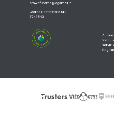
crowdfundme@legalmail.it
Codice Destinatario SDI
T9K4ZHO
Autoriz
22885 d
servizi
Regola