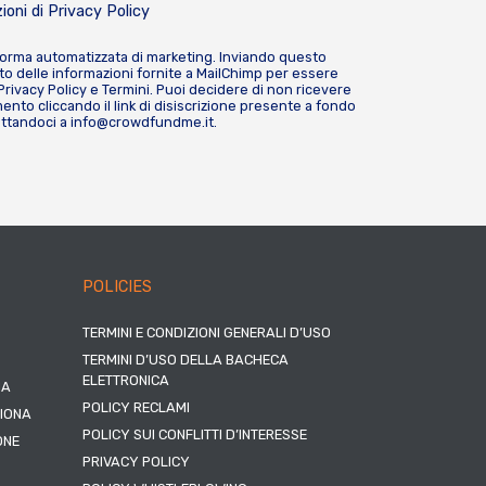
ioni di
Privacy Policy
forma automatizzata di marketing. Inviando questo
o delle informazioni fornite a MailChimp per essere
Privacy Policy
e
Termini
. Puoi decidere di non ricevere
nto cliccando il link di disiscrizione presente a fondo
attandoci a
info@crowdfundme.it
.
POLICIES
TERMINI E CONDIZIONI GENERALI D’USO
TERMINI D’USO DELLA BACHECA
ELETTRONICA
NA
POLICY RECLAMI
ZIONA
POLICY SUI CONFLITTI D’INTERESSE
ONE
PRIVACY POLICY