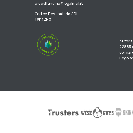
crowdfundme@legalmail.it
Codice Destinatario SDI
T9K4ZHO
Autoriz
22885 d
servizi
Regola