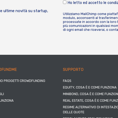
Ho letto ed accetto le condiz
le ultime novità su startup,
Utilizziamo MailChimp come piatta
modulo, acconsenti al trasferiment
processate in accordo con la loro
più comunicazioni in qualsiasi mome
di ogni email che riceverai, o cont
DFUNDME
SUPPORTO
IO PROGETTI CROWDFUNDING
FAQS
EQUITY, COSA È E COME FUNZIONA
LI
MINIBOND, COSA È E COME FUNZIO
UNZIONA
REAL ESTATE, COSA È E COME FUN
REGIME ALTERNATIVO DI INTESTAZI
DELLE QUOTE