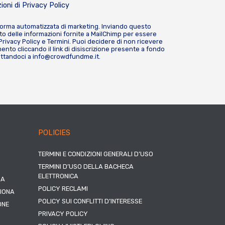
ioni di
Privacy Policy
forma automatizzata di marketing. Inviando questo
o delle informazioni fornite a MailChimp per essere
Privacy Policy
e
Termini
. Puoi decidere di non ricevere
nto cliccando il link di disiscrizione presente a fondo
attandoci a
info@crowdfundme.it
.
POLICIES
TERMINI E CONDIZIONI GENERALI D’USO
TERMINI D’USO DELLA BACHECA
ELETTRONICA
NA
POLICY RECLAMI
ZIONA
POLICY SUI CONFLITTI D’INTERESSE
ONE
PRIVACY POLICY