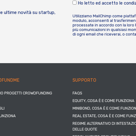
Ho letto ed accetto le condiz
le ultime novità su startup,
Utilizziamo MailChimp come piatta
modulo, acconsenti al trasferiment
processate in accordo con la loro
più comunicazioni in qualsiasi mome
di ogni email che riceverai, o cont
DFUNDME
SUPPORTO
IO PROGETTI CROWDFUNDING
FAQS
EQUITY, COSA È E COME FUNZIONA
LI
MINIBOND, COSA È E COME FUNZIO
UNZIONA
REAL ESTATE, COSA È E COME FUN
REGIME ALTERNATIVO DI INTESTAZI
DELLE QUOTE