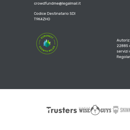
crowdfundme@legalmail.it
Codice Destinatario SDI
T9K4ZHO
Autoriz
22885 d
servizi
Regola