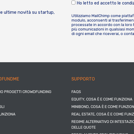
Ho letto ed accetto le condiz
le ultime novità su startup,
Utilizziamo MailChimp come piatta
modulo, acconsenti al trasferiment
processate in accordo con la loro
più comunicazioni in qualsiasi mome
di ogni email che riceverai, o cont
DFUNDME
SUPPORTO
IO PROGETTI CROWDFUNDING
FAQS
EQUITY, COSA È E COME FUNZIONA
LI
MINIBOND, COSA È E COME FUNZIO
UNZIONA
REAL ESTATE, COSA È E COME FUN
REGIME ALTERNATIVO DI INTESTAZI
DELLE QUOTE