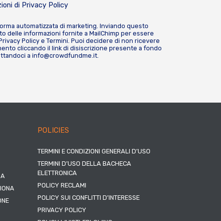
ioni di
Privacy Policy
forma automatizzata di marketing. Inviando questo
o delle informazioni fornite a MailChimp per essere
Privacy Policy
e
Termini
. Puoi decidere di non ricevere
nto cliccando il link di disiscrizione presente a fondo
attandoci a
info@crowdfundme.it
.
POLICIES
TERMINI E CONDIZIONI GENERALI D’USO
TERMINI D’USO DELLA BACHECA
ELETTRONICA
NA
POLICY RECLAMI
ZIONA
POLICY SUI CONFLITTI D’INTERESSE
ONE
PRIVACY POLICY