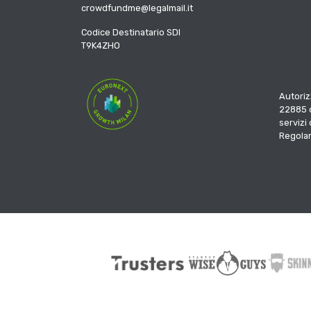
crowdfundme@legalmail.it
Codice Destinatario SDI
T9K4ZHO
Autoriz
22885 d
servizi
Regola