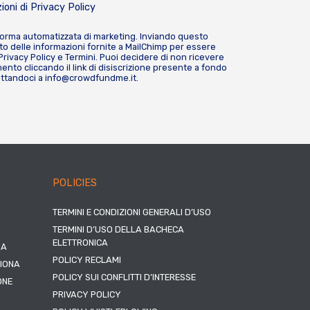
ioni di
Privacy Policy
forma automatizzata di marketing. Inviando questo
o delle informazioni fornite a MailChimp per essere
Privacy Policy
e
Termini
. Puoi decidere di non ricevere
nto cliccando il link di disiscrizione presente a fondo
attandoci a
info@crowdfundme.it
.
POLICIES
TERMINI E CONDIZIONI GENERALI D’USO
TERMINI D’USO DELLA BACHECA
ELETTRONICA
NA
POLICY RECLAMI
ZIONA
POLICY SUI CONFLITTI D’INTERESSE
ONE
PRIVACY POLICY