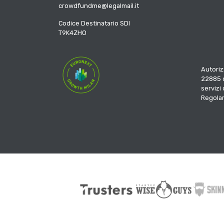
crowdfundme@legalmail.it
Codice Destinatario SDI
T9K4ZHO
Autoriz
22885 d
servizi
Regola