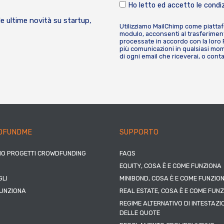
Ho letto ed accetto le condiz
le ultime novità su startup,
Utilizziamo MailChimp come piatta
modulo, acconsenti al trasferiment
processate in accordo con la loro
più comunicazioni in qualsiasi mome
di ogni email che riceverai, o cont
DFUNDME
SUPPORTO
IO PROGETTI CROWDFUNDING
FAQS
EQUITY, COSA È E COME FUNZIONA
LI
MINIBOND, COSA È E COME FUNZIO
UNZIONA
REAL ESTATE, COSA È E COME FUN
REGIME ALTERNATIVO DI INTESTAZI
DELLE QUOTE