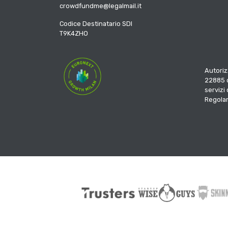
crowdfundme@legalmail.it
Codice Destinatario SDI
T9K4ZHO
Autoriz
22885 d
servizi
Regola