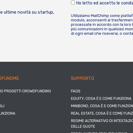
Ho letto ed accetto le condiz
le ultime novità su startup,
Utilizziamo MailChimp come piatta
modulo, acconsenti al trasferiment
processate in accordo con la loro
più comunicazioni in qualsiasi mome
di ogni email che riceverai, o cont
DFUNDME
SUPPORTO
IO PROGETTI CROWDFUNDING
FAQS
EQUITY, COSA È E COME FUNZIONA
LI
MINIBOND, COSA È E COME FUNZIO
UNZIONA
REAL ESTATE, COSA È E COME FUN
REGIME ALTERNATIVO DI INTESTAZI
DELLE QUOTE