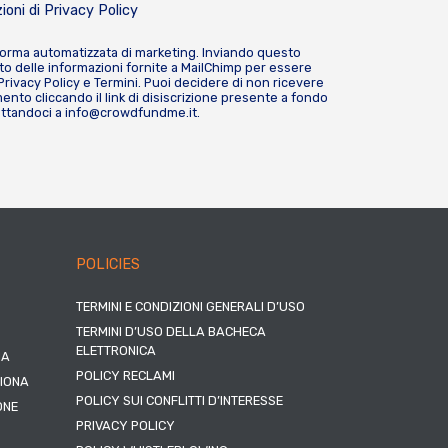
ioni di
Privacy Policy
forma automatizzata di marketing. Inviando questo
o delle informazioni fornite a MailChimp per essere
Privacy Policy
e
Termini
. Puoi decidere di non ricevere
nto cliccando il link di disiscrizione presente a fondo
attandoci a
info@crowdfundme.it
.
POLICIES
TERMINI E CONDIZIONI GENERALI D’USO
TERMINI D’USO DELLA BACHECA
ELETTRONICA
NA
POLICY RECLAMI
ZIONA
POLICY SUI CONFLITTI D’INTERESSE
ONE
PRIVACY POLICY