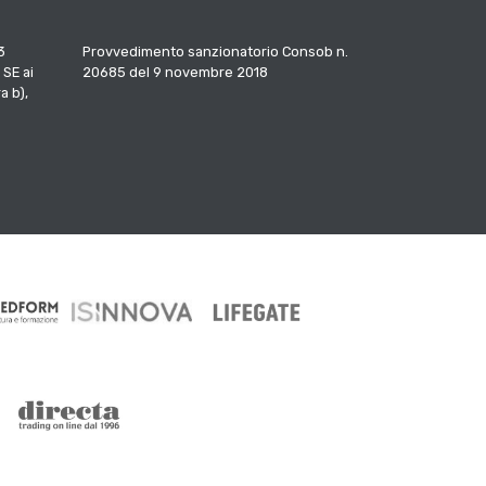
3
Provvedimento sanzionatorio Consob n.
 SE ai
20685 del 9 novembre 2018
a b),