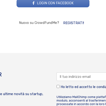
LOGIN CON FACEBOOK
Nuovo su CrowdFundMe?
REGISTRATI!
R
Ho letto ed accetto le condiz
le ultime novità su startup,
Utilizziamo MailChimp come piatta
modulo, acconsenti al trasferiment
processate in accordo con la loro