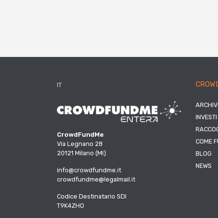
CROW
IT
ARCHIV
INVESTI
RACCOG
CrowdFundMe
COME F
Via Legnano 28
20121 Milano (MI)
BLOG
NEWS
info@crowdfundme.it
crowdfundme@legalmail.it
Codice Destinatario SDI
T9K4ZHO