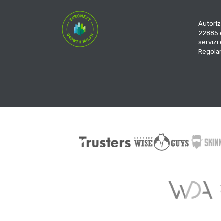
Autoriz
22885 d
servizi
Regola