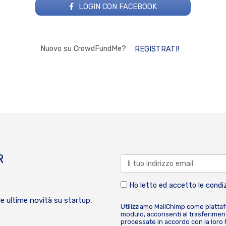
LOGIN CON FACEBOOK
Nuovo su CrowdFundMe?
REGISTRATI!
R
Ho letto ed accetto le condiz
le ultime novità su startup,
Utilizziamo MailChimp come piatta
modulo, acconsenti al trasferiment
processate in accordo con la loro