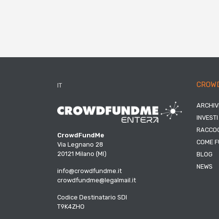
CROW
IT
ARCHIV
INVESTI
RACCOG
CrowdFundMe
COME F
Via Legnano 28
20121 Milano (MI)
BLOG
NEWS
info@crowdfundme.it
crowdfundme@legalmail.it
Codice Destinatario SDI
T9K4ZHO