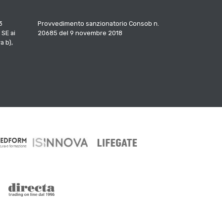
3
Provvedimento sanzionatorio Consob n.
 SE ai
20685 del 9 novembre 2018
a b),