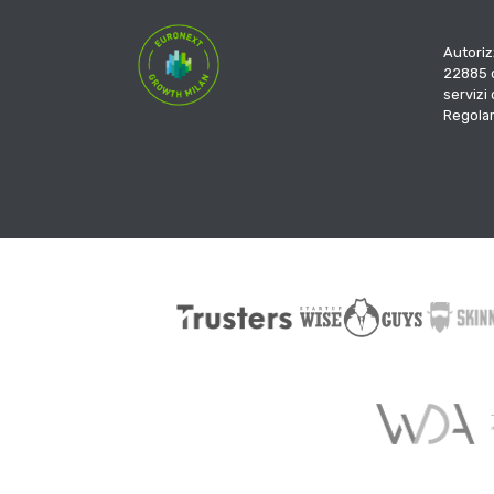
Autoriz
22885 d
servizi
Regola