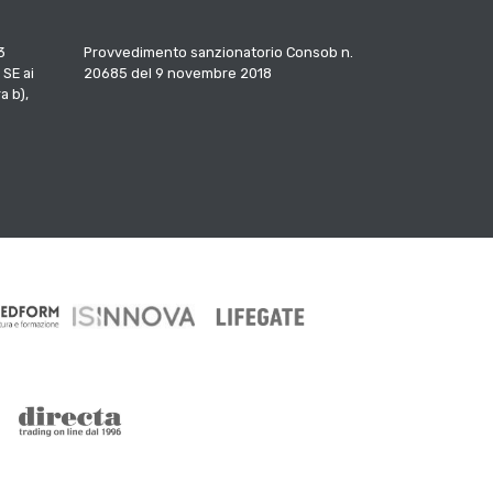
3
Provvedimento sanzionatorio Consob n.
 SE ai
20685 del 9 novembre 2018
a b),