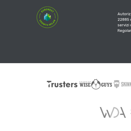
Autoriz
22885 d
servizi
Regola