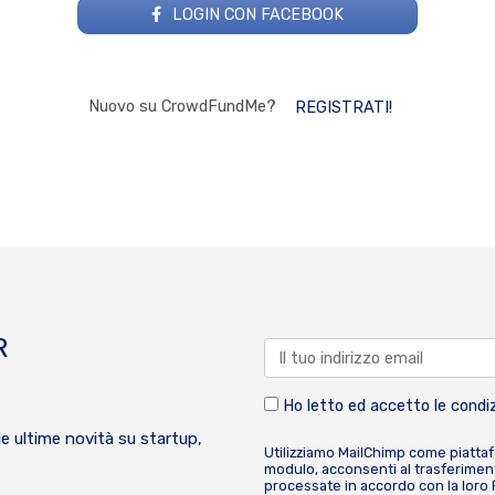
LOGIN CON FACEBOOK
Nuovo su CrowdFundMe?
REGISTRATI!
R
Ho letto ed accetto le condiz
le ultime novità su startup,
Utilizziamo MailChimp come piatta
modulo, acconsenti al trasferiment
processate in accordo con la loro