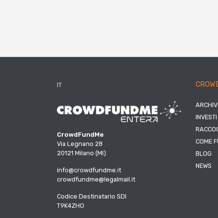
CROW
IT
ARCHIV
INVESTI
RACCOG
CrowdFundMe
COME F
Via Legnano 28
20121 Milano (MI)
BLOG
NEWS
info@crowdfundme.it
crowdfundme@legalmail.it
Codice Destinatario SDI
T9K4ZHO