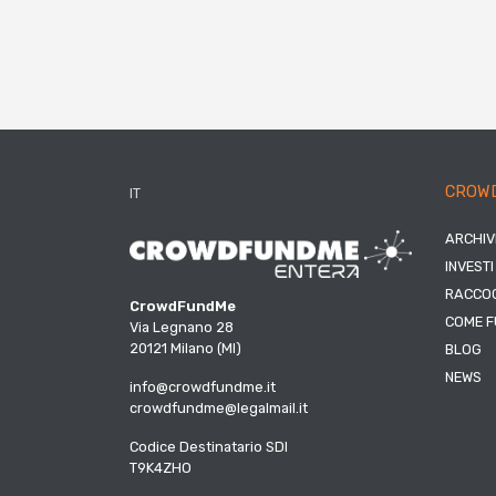
CROW
IT
ARCHIV
INVESTI
RACCOG
CrowdFundMe
COME F
Via Legnano 28
20121 Milano (MI)
BLOG
NEWS
info@crowdfundme.it
crowdfundme@legalmail.it
Codice Destinatario SDI
T9K4ZHO