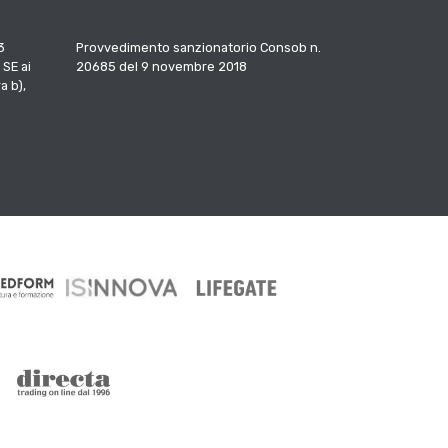
3
Provvedimento sanzionatorio Consob n.
 SE ai
20685 del 9 novembre 2018
a b),