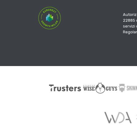
Autoriz
22885 d
servizi
Regola