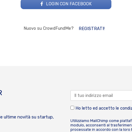
LOGIN CON FACEBOOK
Nuovo su CrowdFundMe?
REGISTRATI!
R
Ho letto ed accetto le condiz
le ultime novità su startup,
Utilizziamo MailChimp come piatta
modulo, acconsenti al trasferiment
processate in accordo con la loro