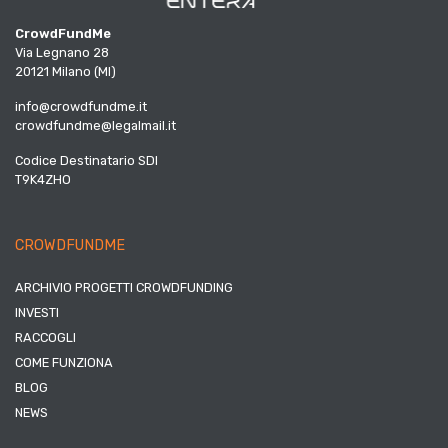
CrowdFundMe
Via Legnano 28
20121 Milano (MI)
info@crowdfundme.it
crowdfundme@legalmail.it
Codice Destinatario SDI
T9K4ZHO
CROWDFUNDME
ARCHIVIO PROGETTI CROWDFUNDING
INVESTI
RACCOGLI
COME FUNZIONA
BLOG
NEWS