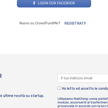
LOGIN CON FACEBOOK
Nuovo su CrowdFundMe?
REGISTRATI!
R
Ho letto ed accetto le condiz
le ultime novità su startup,
Utilizziamo MailChimp come piatta
modulo, acconsenti al trasferiment
processate in accordo con la loro