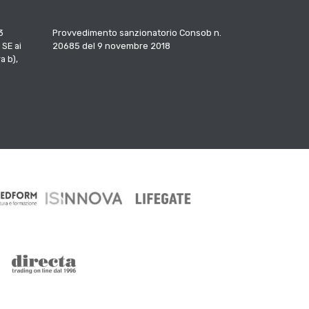
3
Provvedimento sanzionatorio Consob n.
 SE ai
20685 del 9 novembre 2018
a b),