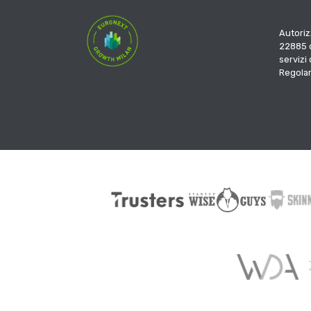
Autoriz
22885 d
servizi
Regola