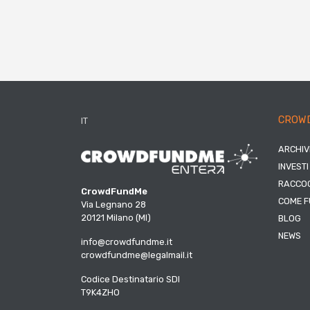
CROW
IT
ARCHIV
INVESTI
RACCOG
CrowdFundMe
COME F
Via Legnano 28
20121 Milano (MI)
BLOG
NEWS
info@crowdfundme.it
crowdfundme@legalmail.it
Codice Destinatario SDI
T9K4ZHO