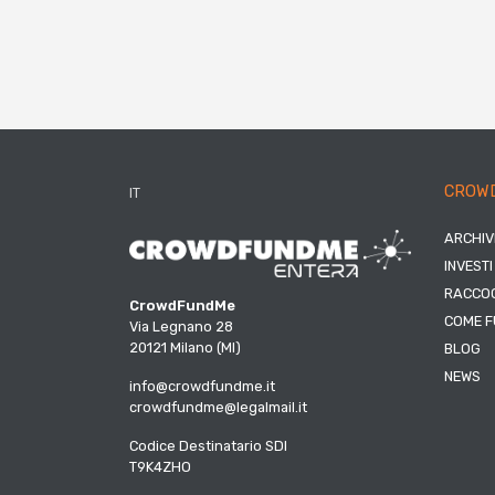
CROW
IT
ARCHIV
INVESTI
RACCOG
CrowdFundMe
COME F
Via Legnano 28
20121 Milano (MI)
BLOG
NEWS
info@crowdfundme.it
crowdfundme@legalmail.it
Codice Destinatario SDI
T9K4ZHO