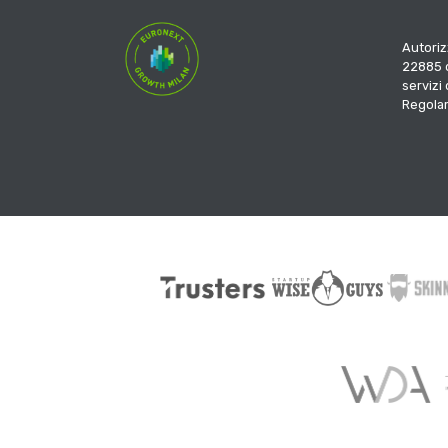
Autoriz
22885 d
servizi
Regola