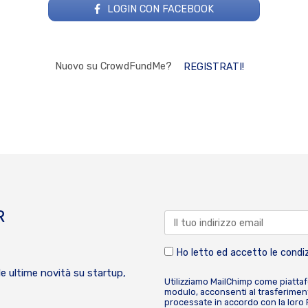
LOGIN CON FACEBOOK
Nuovo su CrowdFundMe?
REGISTRATI!
R
Ho letto ed accetto le condiz
le ultime novità su startup,
Utilizziamo MailChimp come piatta
modulo, acconsenti al trasferiment
processate in accordo con la loro