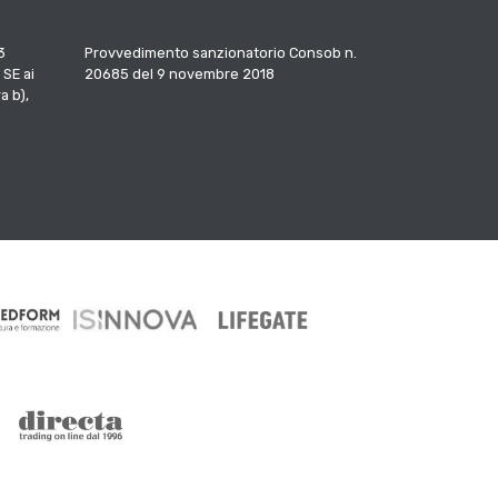
3
Provvedimento sanzionatorio Consob n.
 SE ai
20685 del 9 novembre 2018
a b),