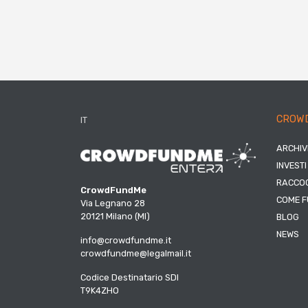
CROW
IT
ARCHIV
INVESTI
RACCOG
CrowdFundMe
COME F
Via Legnano 28
20121 Milano (MI)
BLOG
NEWS
info@crowdfundme.it
crowdfundme@legalmail.it
Codice Destinatario SDI
T9K4ZHO