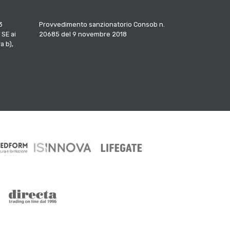
3
Provvedimento sanzionatorio Consob n.
 SE ai
20685 del 9 novembre 2018
a b),