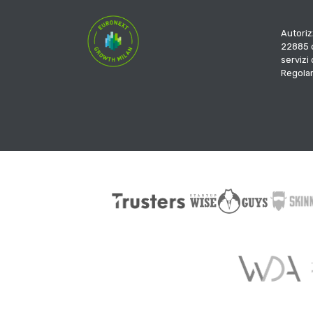
Autoriz
22885 d
servizi
Regola