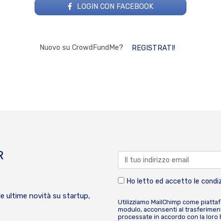
LOGIN CON FACEBOOK
Nuovo su CrowdFundMe?
REGISTRATI!
R
Ho letto ed accetto le condiz
le ultime novità su startup,
Utilizziamo MailChimp come piatta
modulo, acconsenti al trasferiment
processate in accordo con la loro