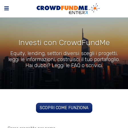
Investi con CrowdFundMe
Equity, lending, settori diversi: scegli i progetti,
leggi le informazioni, costruisci il tuo portafoglio.
Hai dubbi? Leggi le FAQ o scrivici.
SCOPRI COME FUNZIONA