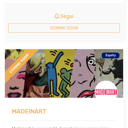
Segui
COMING SOON
COMING SOON
Equity
MADEINART