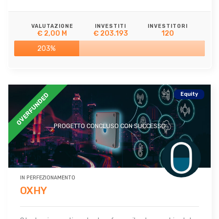
VALUTAZIONE
INVESTITI
INVESTITORI
€ 2,00 M
€ 203.193
120
203%
Equity
OVERFUNDED
PROGETTO CONCLUSO CON SUCCESSO
IN PERFEZIONAMENTO
OXHY