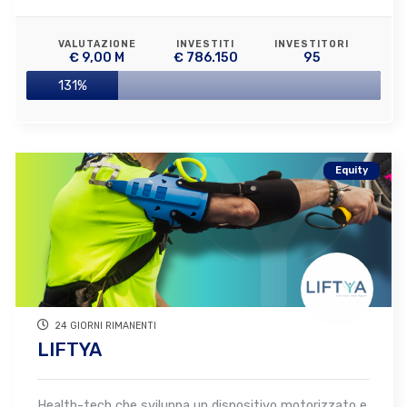
VALUTAZIONE
INVESTITI
INVESTITORI
€ 9,00 M
€ 786.150
95
131%
Equity
24 GIORNI RIMANENTI
LIFTYA
Health-tech che sviluppa un dispositivo motorizzato e