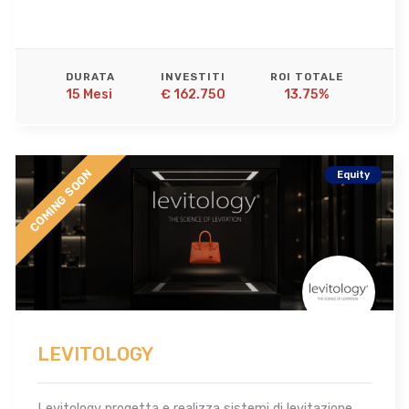
DURATA
INVESTITI
ROI TOTALE
15 Mesi 
€ 162.750
13.75%
COMING SOON
Equity
LEVITOLOGY
Levitology progetta e realizza sistemi di levitazione