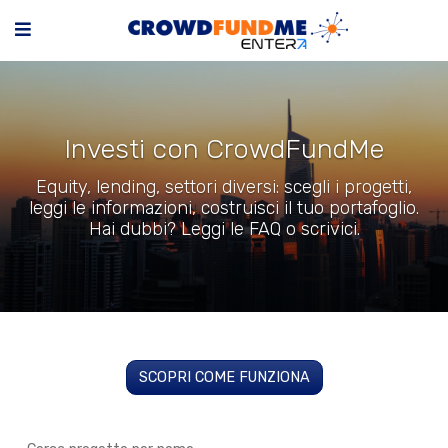
Investi con CrowdFundMe
Equity, lending, settori diversi: scegli i progetti,
leggi le informazioni, costruisci il tuo portafoglio.
Hai dubbi? Leggi le FAQ o scrivici.
SCOPRI COME FUNZIONA