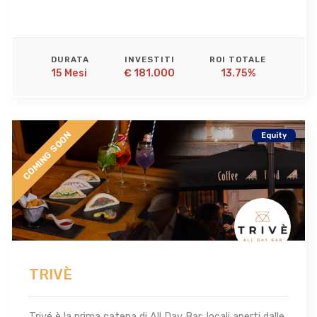
DURATA
INVESTITI
ROI TOTALE
15 Mesi 
€ 181.000
13.75%
COMING SOON
Equity
TRIVÈ
Trivé è la prima catena di All Day Bar: locali aperti dalle