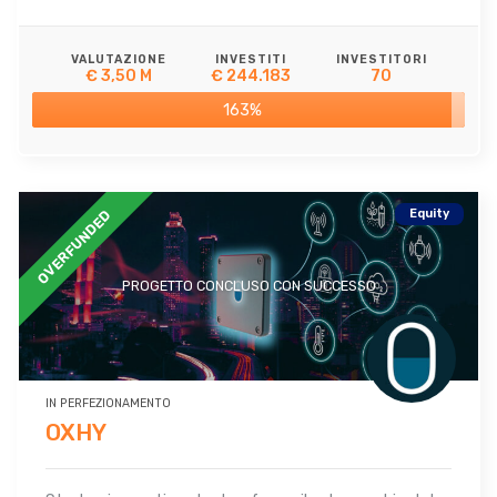
VALUTAZIONE
INVESTITI
INVESTITORI
€ 3,50 M
€ 244.183
70
163%
Equity
OVERFUNDED
PROGETTO CONCLUSO CON SUCCESSO
IN PERFEZIONAMENTO
OXHY