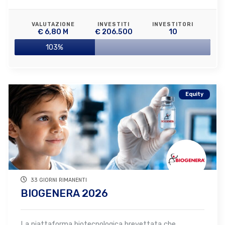
VALUTAZIONE
INVESTITI
INVESTITORI
€ 6,80 M
€ 206.500
10
103%
Equity
33 GIORNI RIMANENTI
BIOGENERA 2026
La piattaforma biotecnologica brevettata che