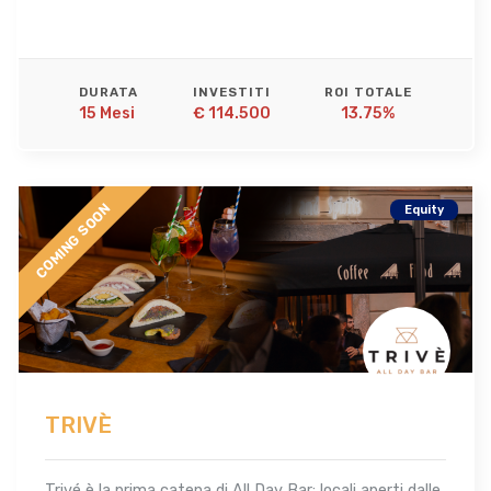
DURATA
INVESTITI
ROI TOTALE
15 Mesi 
€ 114.500
13.75%
COMING SOON
Equity
TRIVÈ
Trivé è la prima catena di All Day Bar: locali aperti dalle