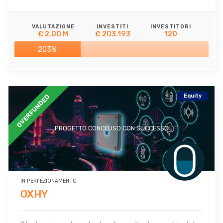
VALUTAZIONE
INVESTITI
INVESTITORI
€ 2,00 M
€ 203.193
120
203%
Equity
OVERFUNDED
PROGETTO CONCLUSO CON SUCCESSO
IN PERFEZIONAMENTO
OXHY