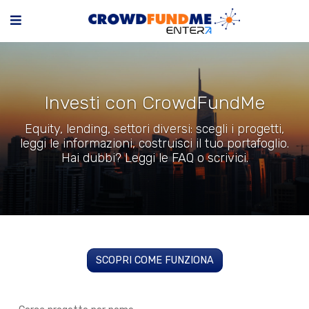
Investi con CrowdFundMe
Equity, lending, settori diversi: scegli i progetti,
leggi le informazioni, costruisci il tuo portafoglio.
Hai dubbi? Leggi le FAQ o scrivici.
SCOPRI COME FUNZIONA