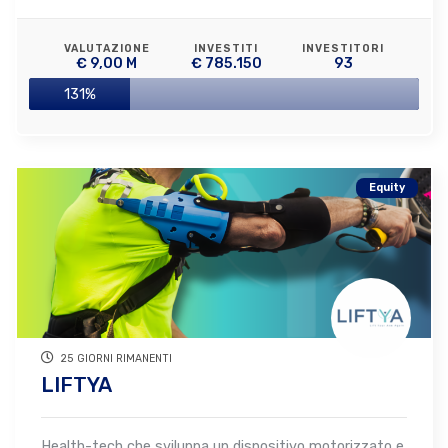
VALUTAZIONE
INVESTITI
INVESTITORI
€ 9,00 M
€ 785.150
93
131%
Equity
25 GIORNI RIMANENTI
LIFTYA
Health-tech che sviluppa un dispositivo motorizzato e