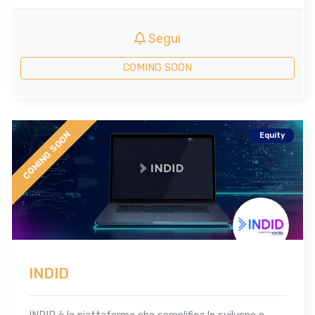
Segui
COMING SOON
COMING SOON
Equity
INDID