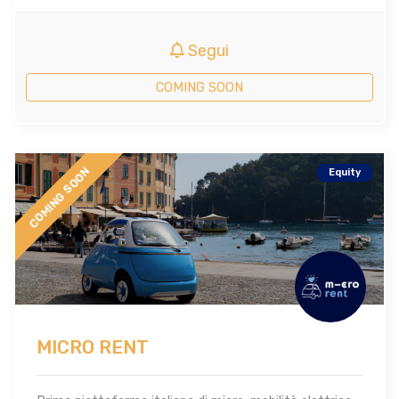
Segui
COMING SOON
COMING SOON
Equity
MICRO RENT