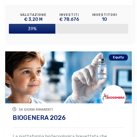
VALUTAZIONE
INVESTITI
INVESTITORI
€ 3,20 M
€ 78.676
10
39%
Equity
34 GIORNI RIMANENTI
BIOGENERA 2026
La piattaforma biotecnologica brevettata che