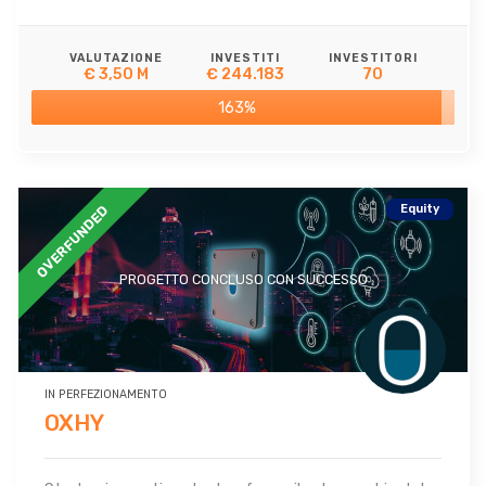
VALUTAZIONE
INVESTITI
INVESTITORI
€ 3,50 M
€ 244.183
70
163%
Equity
OVERFUNDED
PROGETTO CONCLUSO CON SUCCESSO
IN PERFEZIONAMENTO
OXHY