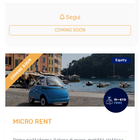
Segui
COMING SOON
COMING SOON
Equity
MICRO RENT