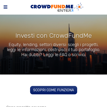
Investi con CrowdFundMe
Equity, lending, settori diversi: scegli i progetti,
leggi le informazioni, costruisci il tuo portafoglio.
Hai dubbi? Leggi le FAQ o scrivici.
SCOPRI COME FUNZIONA