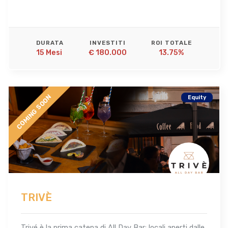
DURATA
INVESTITI
ROI TOTALE
15 Mesi 
€ 180.000
13.75%
COMING SOON
Equity
TRIVÈ
Trivé è la prima catena di All Day Bar: locali aperti dalle