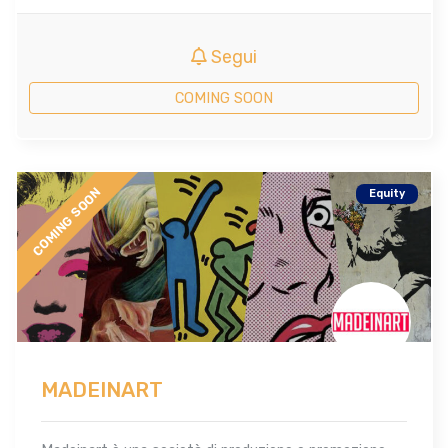
Segui
COMING SOON
COMING SOON
Equity
MADEINART