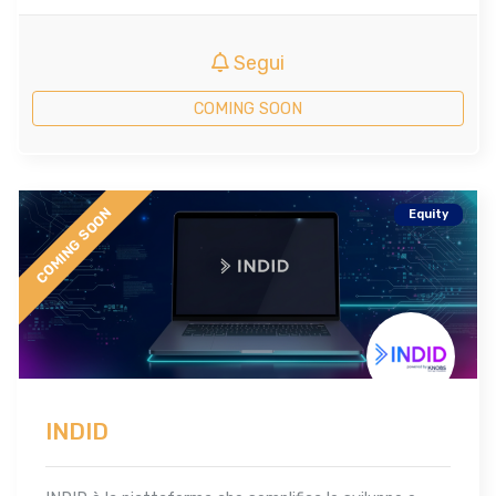
Segui
COMING SOON
COMING SOON
Equity
INDID