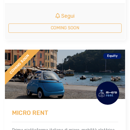
Segui
COMING SOON
COMING SOON
Equity
MICRO RENT