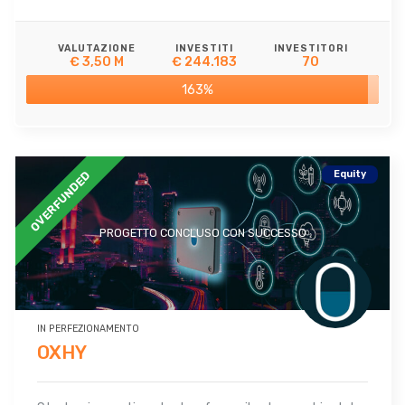
VALUTAZIONE
INVESTITI
INVESTITORI
€ 3,50 M
€ 244.183
70
163%
Equity
OVERFUNDED
PROGETTO CONCLUSO CON SUCCESSO
IN PERFEZIONAMENTO
OXHY