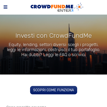
Investi con CrowdFundMe
Equity, lending, settori diversi: scegli i progetti,
leggi le informazioni, costruisci il tuo portafoglio.
Hai dubbi? Leggi le FAQ o scrivici.
SCOPRI COME FUNZIONA