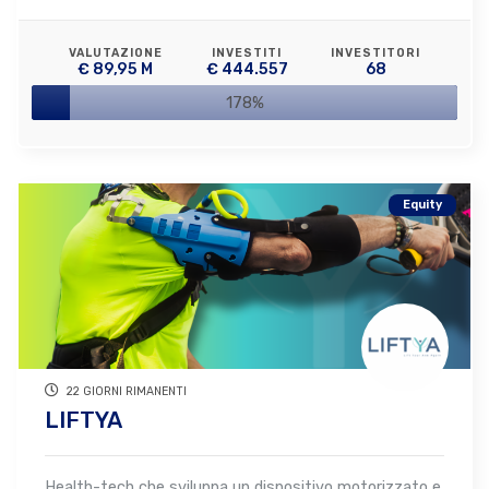
VALUTAZIONE
INVESTITI
INVESTITORI
€ 89,95 M
€ 444.557
68
178%
Equity
22 GIORNI RIMANENTI
LIFTYA
Health-tech che sviluppa un dispositivo motorizzato e