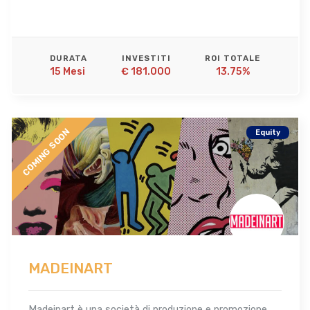
DURATA
INVESTITI
ROI TOTALE
15 Mesi 
€ 181.000
13.75%
COMING SOON
Equity
MADEINART
Madeinart è una società di produzione e promozione