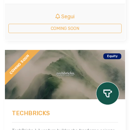
Segui
COMING SOON
COMING SOON
Equity
TECHBRICKS