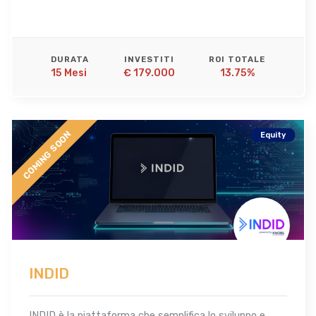
DURATA
INVESTITI
ROI TOTALE
15 Mesi 
€ 179.000
13.75%
COMING SOON
Equity
INDID
INDID è la piattaforma che semplifica lo sviluppo e