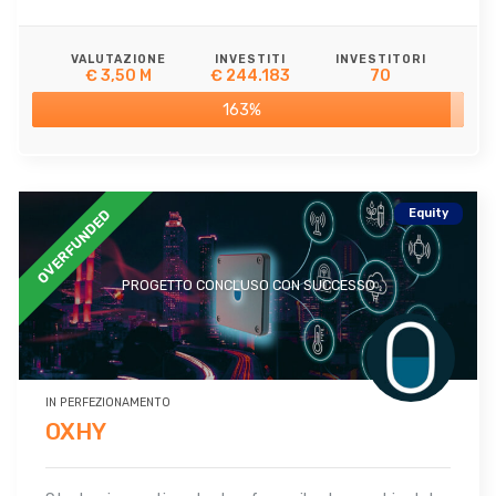
VALUTAZIONE
INVESTITI
INVESTITORI
€ 3,50 M
€ 244.183
70
163%
Equity
OVERFUNDED
PROGETTO CONCLUSO CON SUCCESSO
IN PERFEZIONAMENTO
OXHY