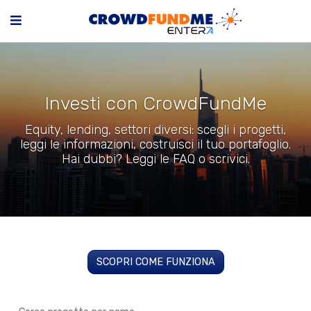
Investi con CrowdFundMe
Equity, lending, settori diversi: scegli i progetti,
leggi le informazioni, costruisci il tuo portafoglio.
Hai dubbi? Leggi le FAQ o scrivici.
SCOPRI COME FUNZIONA