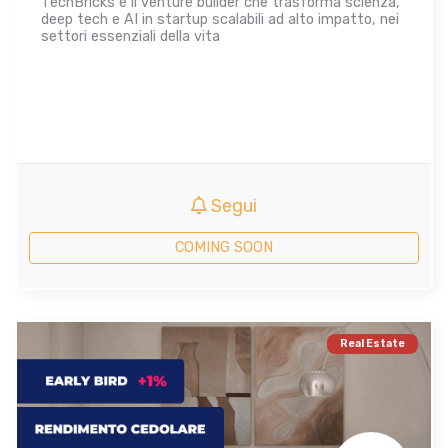
TechBricks è il venture builder che trasforma scienza,
deep tech e AI in startup scalabili ad alto impatto, nei
settori essenziali della vita
Segui
COMING SOON
Real Estate