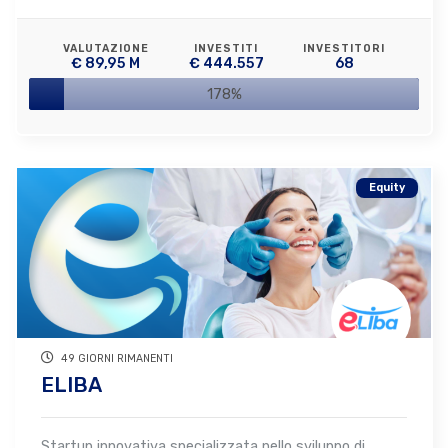
VALUTAZIONE
INVESTITI
INVESTITORI
€ 89,95 M
€ 444.557
68
178%
Equity
49 GIORNI RIMANENTI
ELIBA
Startup innovativa specializzata nello sviluppo di