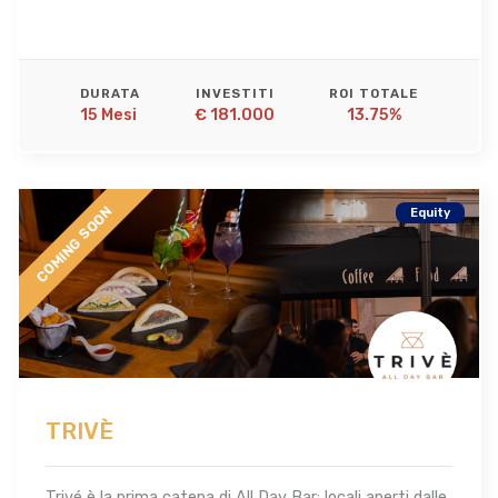
DURATA
INVESTITI
ROI TOTALE
15 Mesi 
€ 181.000
13.75%
COMING SOON
Equity
TRIVÈ
Trivé è la prima catena di All Day Bar: locali aperti dalle