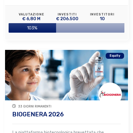
VALUTAZIONE
INVESTITI
INVESTITORI
€ 6,80 M
€ 206.500
10
103%
Equity
33 GIORNI RIMANENTI
BIOGENERA 2026
La piattaforma biotecnologica brevettata che