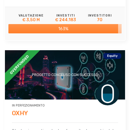
VALUTAZIONE
INVESTITI
INVESTITORI
€ 3,50 M
€ 244.183
70
163%
Equity
OVERFUNDED
PROGETTO CONCLUSO CON SUCCESSO
IN PERFEZIONAMENTO
OXHY