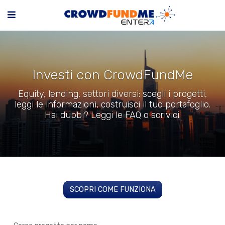
Investi con CrowdFundMe
Equity, lending, settori diversi: scegli i progetti,
leggi le informazioni, costruisci il tuo portafoglio.
Hai dubbi? Leggi le FAQ o scrivici.
SCOPRI COME FUNZIONA