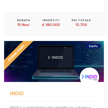
DURATA
INVESTITI
ROI TOTALE
15 Mesi 
€ 180.000
13.75%
COMING SOON
Equity
INDID
INDID è la piattaforma che semplifica lo sviluppo e