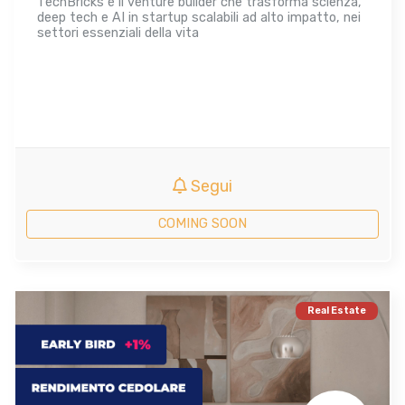
TechBricks è il venture builder che trasforma scienza,
deep tech e AI in startup scalabili ad alto impatto, nei
settori essenziali della vita
Segui
COMING SOON
Real Estate