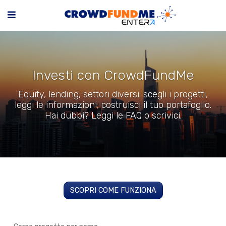
Investi con CrowdFundMe
Equity, lending, settori diversi: scegli i progetti,
leggi le informazioni, costruisci il tuo portafoglio.
Hai dubbi? Leggi le FAQ o scrivici.
SCOPRI COME FUNZIONA