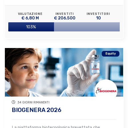
VALUTAZIONE
INVESTITI
INVESTITORI
€ 6,80 M
€ 206.500
10
103%
Equity
34 GIORNI RIMANENTI
BIOGENERA 2026
La piattaforma biotecnologica brevettata che