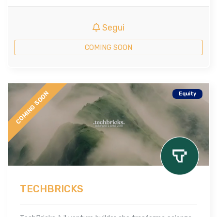
Segui
COMING SOON
COMING SOON
Equity
TECHBRICKS