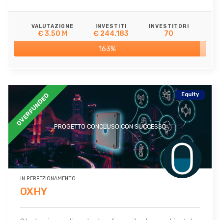
VALUTAZIONE
INVESTITI
INVESTITORI
€ 3,50 M
€ 244.183
70
163%
Equity
OVERFUNDED
PROGETTO CONCLUSO CON SUCCESSO
IN PERFEZIONAMENTO
OXHY