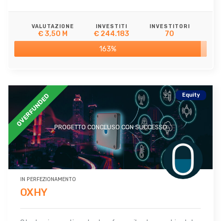
VALUTAZIONE
INVESTITI
INVESTITORI
€ 3,50 M
€ 244.183
70
163%
Equity
OVERFUNDED
PROGETTO CONCLUSO CON SUCCESSO
IN PERFEZIONAMENTO
OXHY