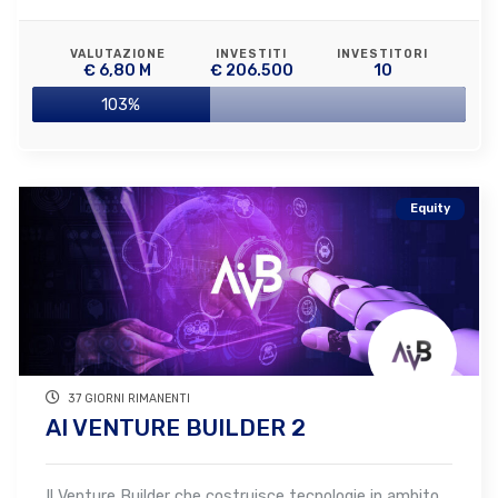
VALUTAZIONE
INVESTITI
INVESTITORI
€ 6,80 M
€ 206.500
10
103%
Equity
37 GIORNI RIMANENTI
AI VENTURE BUILDER 2
Il Venture Builder che costruisce tecnologie in ambito