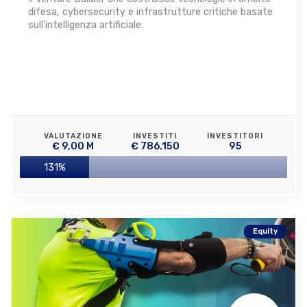
difesa, cybersecurity e infrastrutture critiche basate
sull’intelligenza artificiale.
VALUTAZIONE
INVESTITI
INVESTITORI
€ 9,00 M
€ 786.150
95
131%
Equity