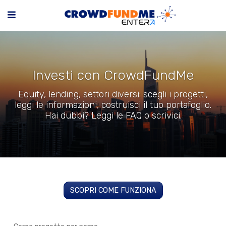
Investi con CrowdFundMe
Equity, lending, settori diversi: scegli i progetti,
leggi le informazioni, costruisci il tuo portafoglio.
Hai dubbi? Leggi le FAQ o scrivici.
SCOPRI COME FUNZIONA