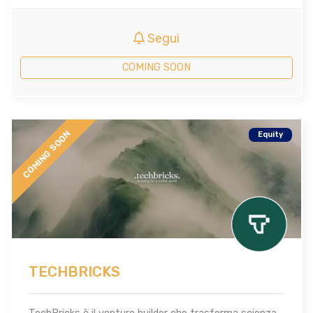
Segui
COMING SOON
COMING SOON
Equity
TECHBRICKS