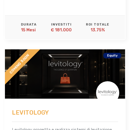
DURATA
INVESTITI
ROI TOTALE
15 Mesi 
€ 181.000
13.75%
COMING SOON
Equity
LEVITOLOGY
Levitology progetta e realizza sistemi di levitazione