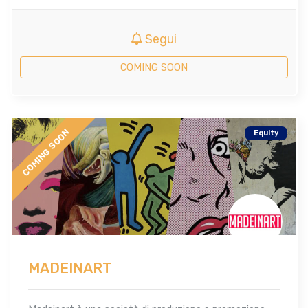
Segui
COMING SOON
COMING SOON
Equity
MADEINART