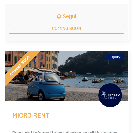
Segui
COMING SOON
COMING SOON
Equity
MICRO RENT