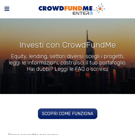
Investi con CrowdFundMe
Equity, lending, settori diversi: scegli i progetti,
leggi le informazioni, costruisci il tuo portafoglio.
Hai dubbi? Leggi le FAQ o scrivici.
SCOPRI COME FUNZIONA