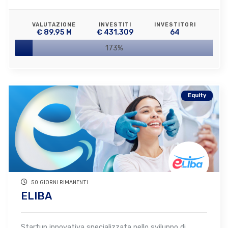
VALUTAZIONE
INVESTITI
INVESTITORI
€ 89,95 M
€ 431.309
64
173%
Equity
50 GIORNI RIMANENTI
ELIBA
Startup innovativa specializzata nello sviluppo di