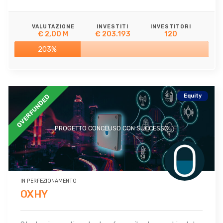
VALUTAZIONE
INVESTITI
INVESTITORI
€ 2,00 M
€ 203.193
120
203%
Equity
OVERFUNDED
PROGETTO CONCLUSO CON SUCCESSO
IN PERFEZIONAMENTO
OXHY