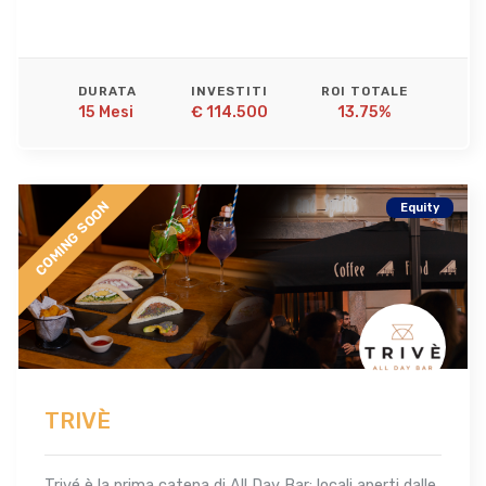
DURATA
INVESTITI
ROI TOTALE
15 Mesi 
€ 114.500
13.75%
COMING SOON
Equity
TRIVÈ
Trivé è la prima catena di All Day Bar: locali aperti dalle