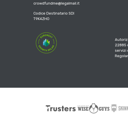
crowdfundme@legalmail.it
Codice Destinatario SDI
T9K4ZHO
Autoriz
22885 d
servizi
Regola