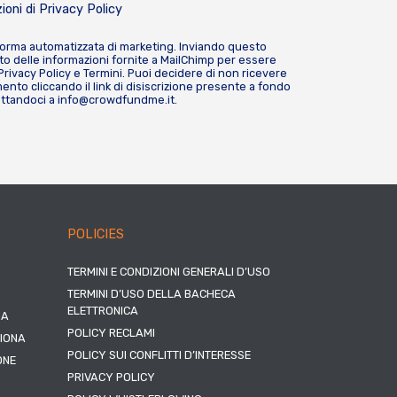
ioni di
Privacy Policy
forma automatizzata di marketing. Inviando questo
o delle informazioni fornite a MailChimp per essere
Privacy Policy
e
Termini
. Puoi decidere di non ricevere
nto cliccando il link di disiscrizione presente a fondo
attandoci a
info@crowdfundme.it
.
POLICIES
TERMINI E CONDIZIONI GENERALI D’USO
TERMINI D’USO DELLA BACHECA
ELETTRONICA
NA
POLICY RECLAMI
ZIONA
POLICY SUI CONFLITTI D’INTERESSE
ONE
PRIVACY POLICY