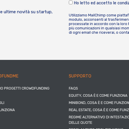
Ho letto ed accetto le condiz
le ultime novità su startup,
Utilizziamo MailChimp come piatta
modulo, acconsenti al trasferiment
processate in accordo con la loro
più comunicazioni in qualsiasi mome
di ogni email che riceverai, o cont
DFUNDME
SUPPORTO
IO PROGETTI CROWDFUNDING
FAQS
EQUITY, COSA È E COME FUNZIONA
LI
MINIBOND, COSA È E COME FUNZIO
UNZIONA
REAL ESTATE, COSA È E COME FUN
REGIME ALTERNATIVO DI INTESTAZI
DELLE QUOTE