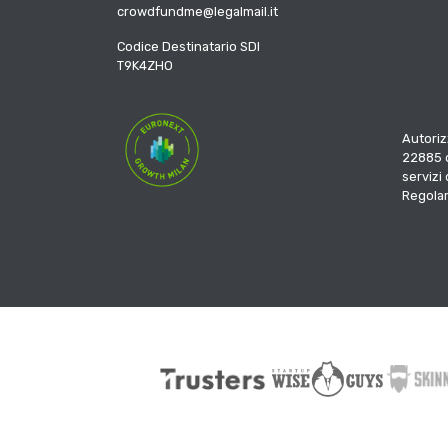
crowdfundme@legalmail.it
Codice Destinatario SDI
T9K4ZHO
Autoriz
22885 d
servizi
Regola