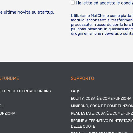
Ho letto ed accetto le condiz
le ultime novità su startup,
Utilizziamo MailChimp come piatta
modulo, acconsenti al trasferiment
processate in accordo con la loro
più comunicazioni in qualsiasi mome
di ogni email che riceverai, o cont
DFUNDME
SUPPORTO
IO PROGETTI CROWDFUNDING
FAQS
EQUITY, COSA È E COME FUNZIONA
LI
MINIBOND, COSA È E COME FUNZIO
UNZIONA
REAL ESTATE, COSA È E COME FUN
REGIME ALTERNATIVO DI INTESTAZI
DELLE QUOTE