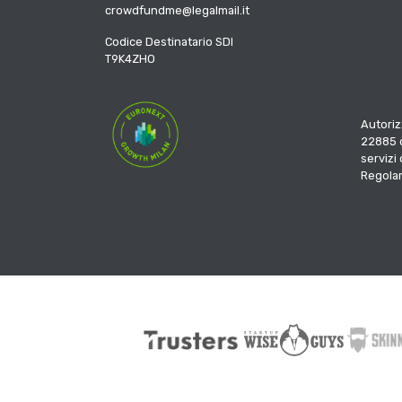
crowdfundme@legalmail.it
Codice Destinatario SDI
T9K4ZHO
Autoriz
22885 d
servizi
Regola