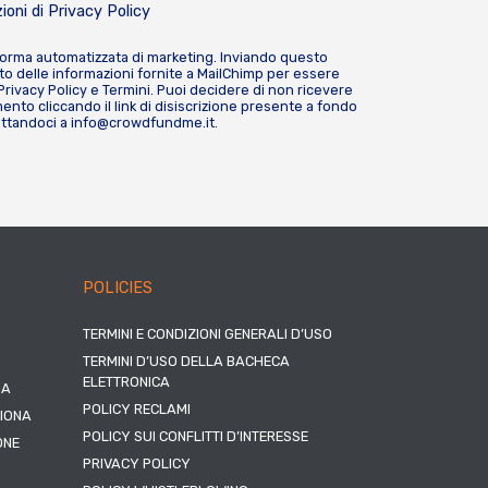
ioni di
Privacy Policy
forma automatizzata di marketing. Inviando questo
o delle informazioni fornite a MailChimp per essere
Privacy Policy
e
Termini
. Puoi decidere di non ricevere
nto cliccando il link di disiscrizione presente a fondo
attandoci a
info@crowdfundme.it
.
POLICIES
TERMINI E CONDIZIONI GENERALI D’USO
TERMINI D’USO DELLA BACHECA
ELETTRONICA
NA
POLICY RECLAMI
ZIONA
POLICY SUI CONFLITTI D’INTERESSE
ONE
PRIVACY POLICY