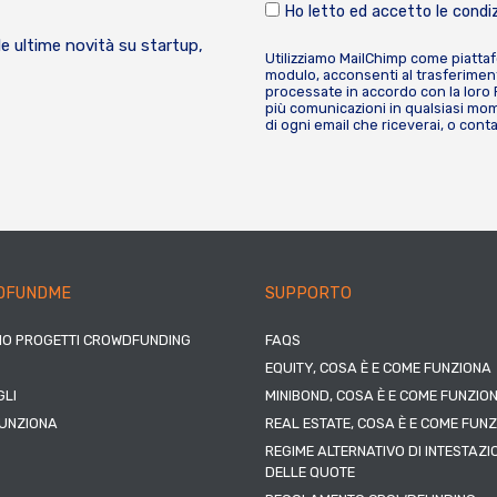
Ho letto ed accetto le condiz
le ultime novità su startup,
Utilizziamo MailChimp come piatta
modulo, acconsenti al trasferiment
processate in accordo con la loro
più comunicazioni in qualsiasi mome
di ogni email che riceverai, o cont
DFUNDME
SUPPORTO
IO PROGETTI CROWDFUNDING
FAQS
EQUITY, COSA È E COME FUNZIONA
LI
MINIBOND, COSA È E COME FUNZIO
UNZIONA
REAL ESTATE, COSA È E COME FUN
REGIME ALTERNATIVO DI INTESTAZI
DELLE QUOTE