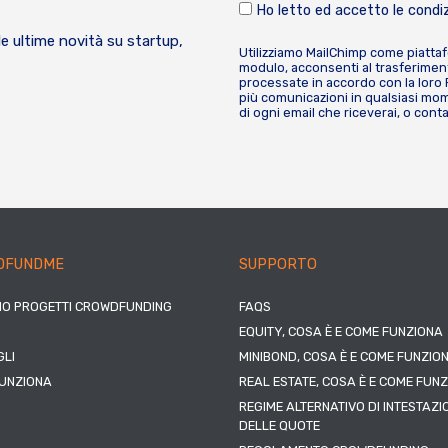
Ho letto ed accetto le condiz
le ultime novità su startup,
Utilizziamo MailChimp come piatta
modulo, acconsenti al trasferiment
processate in accordo con la loro
più comunicazioni in qualsiasi mome
di ogni email che riceverai, o cont
DFUNDME
SUPPORTO
IO PROGETTI CROWDFUNDING
FAQS
EQUITY, COSA È E COME FUNZIONA
LI
MINIBOND, COSA È E COME FUNZIO
UNZIONA
REAL ESTATE, COSA È E COME FUN
REGIME ALTERNATIVO DI INTESTAZI
DELLE QUOTE