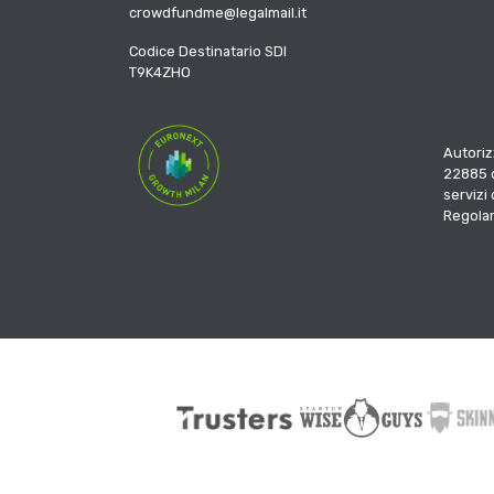
crowdfundme@legalmail.it
Codice Destinatario SDI
T9K4ZHO
Autoriz
22885 d
servizi
Regola