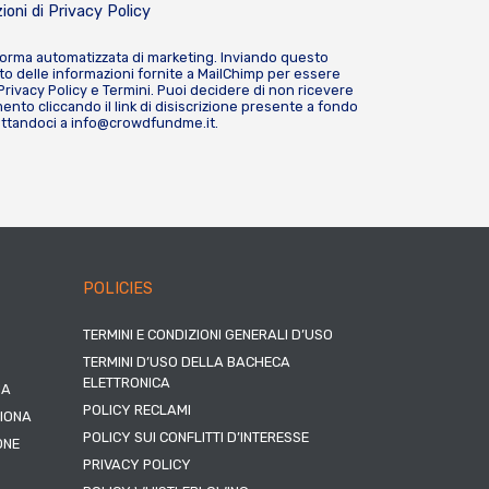
ioni di
Privacy Policy
forma automatizzata di marketing. Inviando questo
o delle informazioni fornite a MailChimp per essere
Privacy Policy
e
Termini
. Puoi decidere di non ricevere
nto cliccando il link di disiscrizione presente a fondo
attandoci a
info@crowdfundme.it
.
POLICIES
TERMINI E CONDIZIONI GENERALI D’USO
TERMINI D’USO DELLA BACHECA
ELETTRONICA
NA
POLICY RECLAMI
ZIONA
POLICY SUI CONFLITTI D’INTERESSE
ONE
PRIVACY POLICY