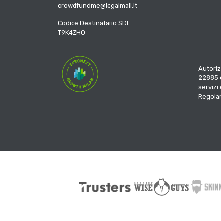
crowdfundme@legalmail.it
Codice Destinatario SDI
T9K4ZHO
Autoriz
22885 d
servizi
Regola