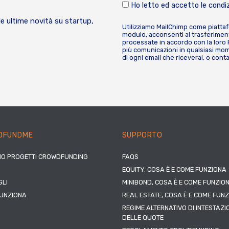
Ho letto ed accetto le condiz
le ultime novità su startup,
Utilizziamo MailChimp come piatta
modulo, acconsenti al trasferiment
processate in accordo con la loro
più comunicazioni in qualsiasi mome
di ogni email che riceverai, o cont
DFUNDME
SUPPORTO
IO PROGETTI CROWDFUNDING
FAQS
EQUITY, COSA È E COME FUNZIONA
LI
MINIBOND, COSA È E COME FUNZIO
UNZIONA
REAL ESTATE, COSA È E COME FUN
REGIME ALTERNATIVO DI INTESTAZI
DELLE QUOTE