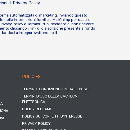
ioni di
Privacy Policy
forma automatizzata di marketing. Inviando questo
o delle informazioni fornite a MailChimp per essere
Privacy Policy
e
Termini
. Puoi decidere di non ricevere
nto cliccando il link di disiscrizione presente a fondo
attandoci a
info@crowdfundme.it
.
POLICIES
TERMINI E CONDIZIONI GENERALI D’USO
TERMINI D’USO DELLA BACHECA
ELETTRONICA
NA
POLICY RECLAMI
ZIONA
POLICY SUI CONFLITTI D’INTERESSE
ONE
PRIVACY POLICY