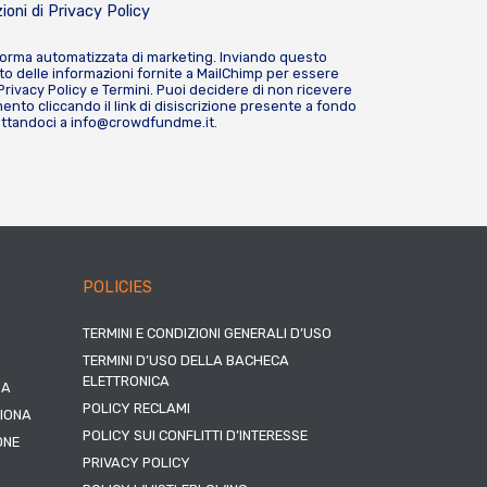
ioni di
Privacy Policy
forma automatizzata di marketing. Inviando questo
o delle informazioni fornite a MailChimp per essere
Privacy Policy
e
Termini
. Puoi decidere di non ricevere
nto cliccando il link di disiscrizione presente a fondo
attandoci a
info@crowdfundme.it
.
POLICIES
TERMINI E CONDIZIONI GENERALI D’USO
TERMINI D’USO DELLA BACHECA
ELETTRONICA
NA
POLICY RECLAMI
ZIONA
POLICY SUI CONFLITTI D’INTERESSE
ONE
PRIVACY POLICY