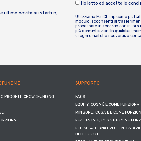
Ho letto ed accetto le condiz
le ultime novità su startup,
Utilizziamo MailChimp come piatta
modulo, acconsenti al trasferiment
processate in accordo con la loro
più comunicazioni in qualsiasi mome
di ogni email che riceverai, o cont
DFUNDME
SUPPORTO
IO PROGETTI CROWDFUNDING
FAQS
EQUITY, COSA È E COME FUNZIONA
LI
MINIBOND, COSA È E COME FUNZIO
UNZIONA
REAL ESTATE, COSA È E COME FUN
REGIME ALTERNATIVO DI INTESTAZI
DELLE QUOTE