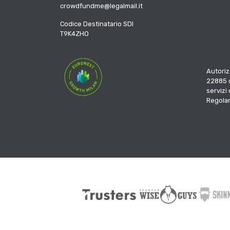
crowdfundme@legalmail.it
Codice Destinatario SDI
T9K4ZHO
Autoriz
22885 d
servizi
Regola