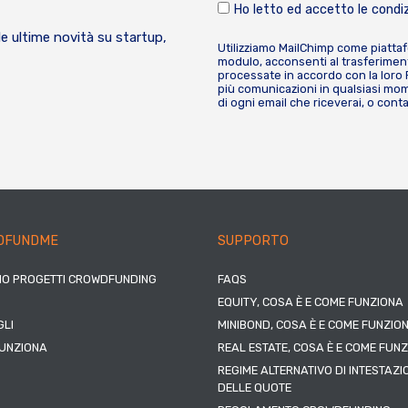
Ho letto ed accetto le condiz
le ultime novità su startup,
Utilizziamo MailChimp come piatta
modulo, acconsenti al trasferiment
processate in accordo con la loro
più comunicazioni in qualsiasi mome
di ogni email che riceverai, o cont
DFUNDME
SUPPORTO
IO PROGETTI CROWDFUNDING
FAQS
EQUITY, COSA È E COME FUNZIONA
LI
MINIBOND, COSA È E COME FUNZIO
UNZIONA
REAL ESTATE, COSA È E COME FUN
REGIME ALTERNATIVO DI INTESTAZI
DELLE QUOTE