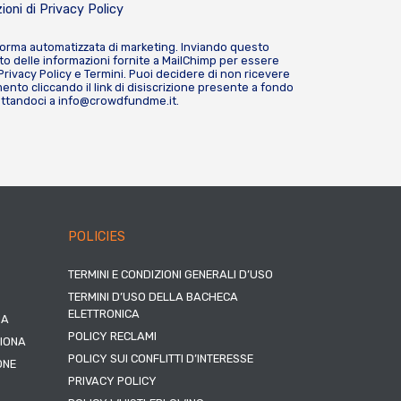
ioni di
Privacy Policy
forma automatizzata di marketing. Inviando questo
o delle informazioni fornite a MailChimp per essere
Privacy Policy
e
Termini
. Puoi decidere di non ricevere
nto cliccando il link di disiscrizione presente a fondo
attandoci a
info@crowdfundme.it
.
POLICIES
TERMINI E CONDIZIONI GENERALI D’USO
TERMINI D’USO DELLA BACHECA
ELETTRONICA
NA
POLICY RECLAMI
ZIONA
POLICY SUI CONFLITTI D’INTERESSE
ONE
PRIVACY POLICY