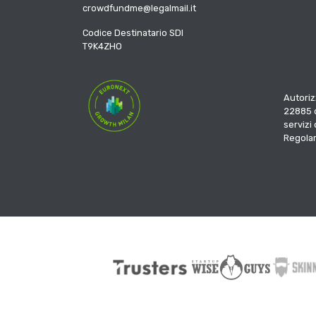
crowdfundme@legalmail.it
Codice Destinatario SDI
T9K4ZHO
Autoriz
22885 d
servizi
Regola