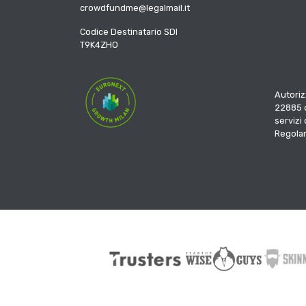
crowdfundme@legalmail.it
Codice Destinatario SDI
T9K4ZHO
Autoriz
22885 d
servizi
Regola