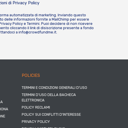
ioni di
Privacy Policy
forma automatizzata di marketing. Inviando questo
o delle informazioni fornite a MailChimp per essere
Privacy Policy
e
Termini
. Puoi decidere di non ricevere
nto cliccando il link di disiscrizione presente a fondo
attandoci a
info@crowdfundme.it
.
POLICIES
TERMINI E CONDIZIONI GENERALI D’USO
TERMINI D’USO DELLA BACHECA
ELETTRONICA
NA
POLICY RECLAMI
ZIONA
POLICY SUI CONFLITTI D’INTERESSE
ONE
PRIVACY POLICY