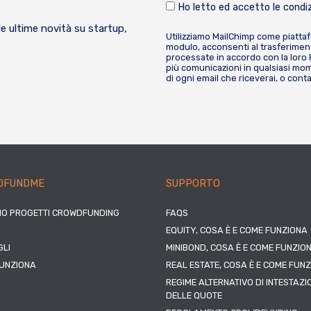
Ho letto ed accetto le condiz
le ultime novità su startup,
Utilizziamo MailChimp come piatta
modulo, acconsenti al trasferiment
processate in accordo con la loro
più comunicazioni in qualsiasi mome
di ogni email che riceverai, o cont
DFUNDME
SUPPORTO
IO PROGETTI CROWDFUNDING
FAQS
EQUITY, COSA È E COME FUNZIONA
LI
MINIBOND, COSA È E COME FUNZIO
UNZIONA
REAL ESTATE, COSA È E COME FUN
REGIME ALTERNATIVO DI INTESTAZI
DELLE QUOTE