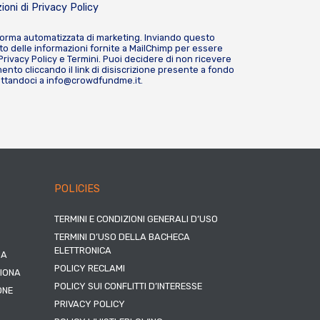
ioni di
Privacy Policy
forma automatizzata di marketing. Inviando questo
o delle informazioni fornite a MailChimp per essere
Privacy Policy
e
Termini
. Puoi decidere di non ricevere
nto cliccando il link di disiscrizione presente a fondo
attandoci a
info@crowdfundme.it
.
POLICIES
TERMINI E CONDIZIONI GENERALI D’USO
TERMINI D’USO DELLA BACHECA
ELETTRONICA
NA
POLICY RECLAMI
ZIONA
POLICY SUI CONFLITTI D’INTERESSE
ONE
PRIVACY POLICY