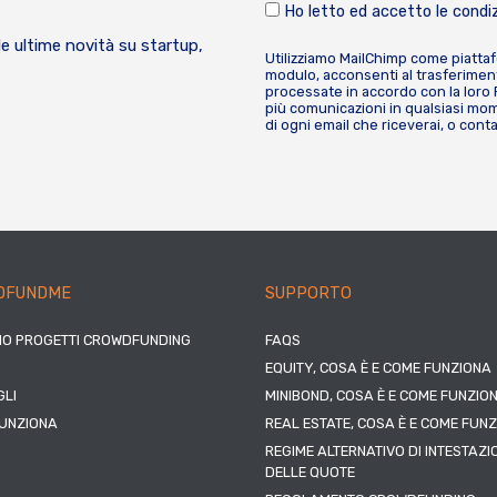
Ho letto ed accetto le condiz
le ultime novità su startup,
Utilizziamo MailChimp come piatta
modulo, acconsenti al trasferiment
processate in accordo con la loro
più comunicazioni in qualsiasi mome
di ogni email che riceverai, o cont
DFUNDME
SUPPORTO
IO PROGETTI CROWDFUNDING
FAQS
EQUITY, COSA È E COME FUNZIONA
LI
MINIBOND, COSA È E COME FUNZIO
UNZIONA
REAL ESTATE, COSA È E COME FUN
REGIME ALTERNATIVO DI INTESTAZI
DELLE QUOTE