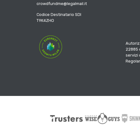
crowdfundme@legalmail.it
Codice Destinatario SDI
T9K4ZHO
Autoriz
22885 d
servizi
Regola