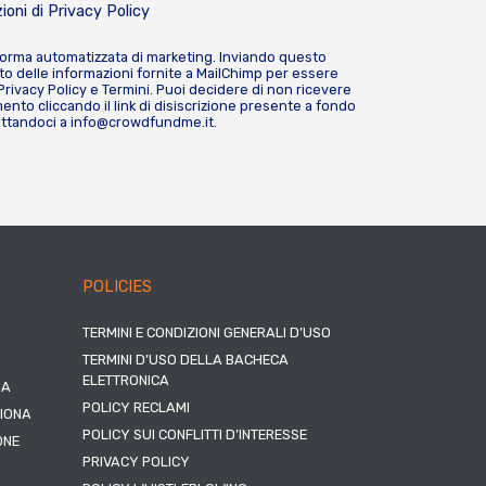
ioni di
Privacy Policy
forma automatizzata di marketing. Inviando questo
o delle informazioni fornite a MailChimp per essere
Privacy Policy
e
Termini
. Puoi decidere di non ricevere
nto cliccando il link di disiscrizione presente a fondo
attandoci a
info@crowdfundme.it
.
POLICIES
TERMINI E CONDIZIONI GENERALI D’USO
TERMINI D’USO DELLA BACHECA
ELETTRONICA
NA
POLICY RECLAMI
ZIONA
POLICY SUI CONFLITTI D’INTERESSE
ONE
PRIVACY POLICY