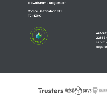
crowdfundme@legalmail.it
Codice Destinatario SDI
T9K4ZHO
Autoriz
22885 d
servizi
Regola