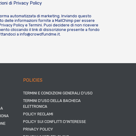
ioni di
Privacy Policy
forma automatizzata di marketing. Inviando questo
o delle informazioni fornite a MailChimp per essere
Privacy Policy
e
Termini
. Puoi decidere di non ricevere
nto cliccando il link di disiscrizione presente a fondo
attandoci a
info@crowdfundme.it
.
POLICIES
TERMINI E CONDIZIONI GENERALI D’USO
TERMINI D’USO DELLA BACHECA
ELETTRONICA
NA
POLICY RECLAMI
ZIONA
POLICY SUI CONFLITTI D’INTERESSE
ONE
PRIVACY POLICY