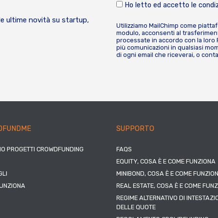
Ho letto ed accetto le condiz
le ultime novità su startup,
Utilizziamo MailChimp come piatta
modulo, acconsenti al trasferiment
processate in accordo con la loro
più comunicazioni in qualsiasi mome
di ogni email che riceverai, o cont
DFUNDME
SUPPORTO
IO PROGETTI CROWDFUNDING
FAQS
EQUITY, COSA È E COME FUNZIONA
LI
MINIBOND, COSA È E COME FUNZIO
UNZIONA
REAL ESTATE, COSA È E COME FUN
REGIME ALTERNATIVO DI INTESTAZI
DELLE QUOTE