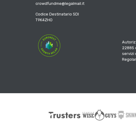
crowdfundme@legalmail.it
Codice Destinatario SDI
T9K4ZHO
Autoriz
22885 d
servizi
Regola