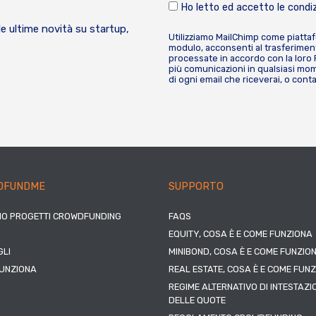
Ho letto ed accetto le condiz
le ultime novità su startup,
Utilizziamo MailChimp come piatta
modulo, acconsenti al trasferiment
processate in accordo con la loro
più comunicazioni in qualsiasi mome
di ogni email che riceverai, o cont
DFUNDME
SUPPORTO
IO PROGETTI CROWDFUNDING
FAQS
EQUITY, COSA È E COME FUNZIONA
LI
MINIBOND, COSA È E COME FUNZIO
UNZIONA
REAL ESTATE, COSA È E COME FUN
REGIME ALTERNATIVO DI INTESTAZI
DELLE QUOTE