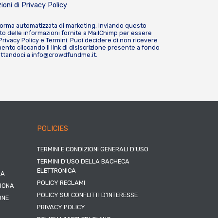
ioni di
Privacy Policy
forma automatizzata di marketing. Inviando questo
o delle informazioni fornite a MailChimp per essere
Privacy Policy
e
Termini
. Puoi decidere di non ricevere
nto cliccando il link di disiscrizione presente a fondo
attandoci a
info@crowdfundme.it
.
POLICIES
TERMINI E CONDIZIONI GENERALI D’USO
TERMINI D’USO DELLA BACHECA
ELETTRONICA
NA
POLICY RECLAMI
ZIONA
POLICY SUI CONFLITTI D’INTERESSE
ONE
PRIVACY POLICY