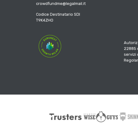
crowdfundme@legalmail.it
Codice Destinatario SDI
T9K4ZHO
Autoriz
22885 d
servizi
Regola