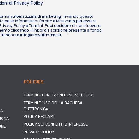
ioni di
Privacy Policy
forma automatizzata di marketing. Inviando questo
o delle informazioni fornite a MailChimp per essere
Privacy Policy
e
Termini
. Puoi decidere di non ricevere
nto cliccando il link di disiscrizione presente a fondo
attandoci a
info@crowdfundme.it
.
POLICIES
TERMINI E CONDIZIONI GENERALI D’USO
TERMINI D’USO DELLA BACHECA
ELETTRONICA
NA
POLICY RECLAMI
ZIONA
POLICY SUI CONFLITTI D’INTERESSE
ONE
PRIVACY POLICY