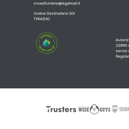
crowdfundme@legalmail.it
Codice Destinatario SDI
T9K4ZHO
Autoriz
22885 d
servizi
Regola