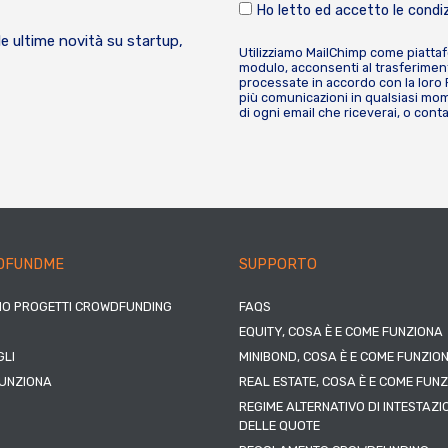
Ho letto ed accetto le condiz
le ultime novità su startup,
Utilizziamo MailChimp come piatta
modulo, acconsenti al trasferiment
processate in accordo con la loro
più comunicazioni in qualsiasi mome
di ogni email che riceverai, o cont
DFUNDME
SUPPORTO
IO PROGETTI CROWDFUNDING
FAQS
EQUITY, COSA È E COME FUNZIONA
LI
MINIBOND, COSA È E COME FUNZIO
UNZIONA
REAL ESTATE, COSA È E COME FUN
REGIME ALTERNATIVO DI INTESTAZI
DELLE QUOTE